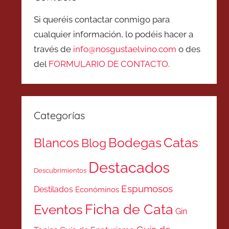
Si queréis contactar conmigo para
cualquier información, lo podéis hacer a
través de
info@nosgustaelvino.com
o des
del
FORMULARIO DE CONTACTO
.
Categorías
Catas
Bodegas
Blancos
Blog
Destacados
Descubrimientos
Espumosos
Destilados
Económinos
Ficha de Cata
Eventos
Gin