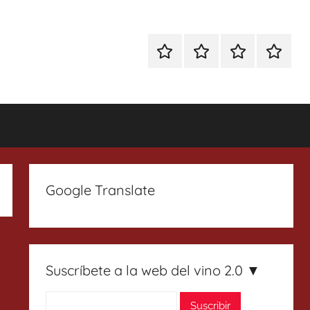
Especial
Enoturismo
Ranking
Contact
Gin
y
Vinos
Tonics
Gastronomía
Google Translate
Suscríbete a la web del vino 2.0 ▼