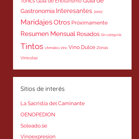
Guía de
Tonics
Guía de Enoturismo
Interesantes
Gastronomía
Jerez
Maridajes
Otros
Próximamente
Resumen Mensual
Rosados
Sin categoría
Tintos
Vino Dulce
Zonas
Utensilios Vino
Vinicolas
Sitios de interés
La Sacristía del Caminante
OENOPEDION
Soleado.se
Vinoexpresion