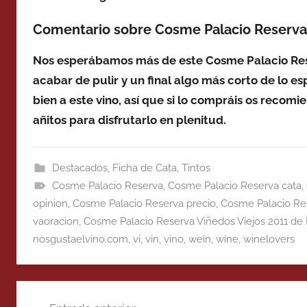
Comentario sobre Cosme Palacio Reserva 
Nos esperábamos más de este Cosme Palacio Reser
acabar de pulir y un final algo más corto de lo e
bien a este vino, así que si lo compráis os recom
añitos para disfrutarlo en plenitud.
Destacados
,
Ficha de Cata
,
Tintos
Cosme Palacio Reserva
,
Cosme Palacio Reserva cata
,
opinion
,
Cosme Palacio Reserva precio
,
Cosme Palacio Res
vaoracion
,
Cosme Palacio Reserva Viñedos Viejos 2011 de 
nosgustaelvino.com
,
vi
,
vin
,
vino
,
wein
,
wine
,
winelovers
Navegación