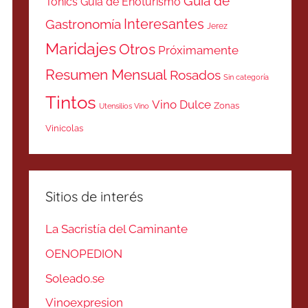
Guía de
Tonics
Guía de Enoturismo
Interesantes
Gastronomía
Jerez
Maridajes
Otros
Próximamente
Resumen Mensual
Rosados
Sin categoría
Tintos
Vino Dulce
Zonas
Utensilios Vino
Vinicolas
Sitios de interés
La Sacristía del Caminante
OENOPEDION
Soleado.se
Vinoexpresion