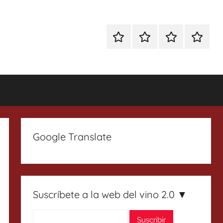
Especial
Enoturismo
Ranking
Contact
Gin
y
Vinos
Tonics
Gastronomía
Google Translate
Suscríbete a la web del vino 2.0 ▼