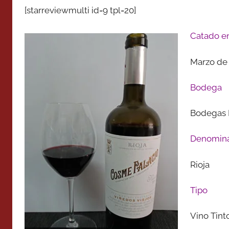
[starreviewmulti id=9 tpl=20]
Catado e
Marzo de
Bodega
Bodegas 
Denomina
Rioja
Tipo
Vino Tint