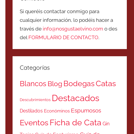
Si queréis contactar conmigo para
cualquier información, lo podéis hacer a
través de
info@nosgustaelvino.com
o des
del
FORMULARIO DE CONTACTO
.
Categorías
Catas
Bodegas
Blancos
Blog
Destacados
Descubrimientos
Espumosos
Destilados
Económinos
Ficha de Cata
Eventos
Gin