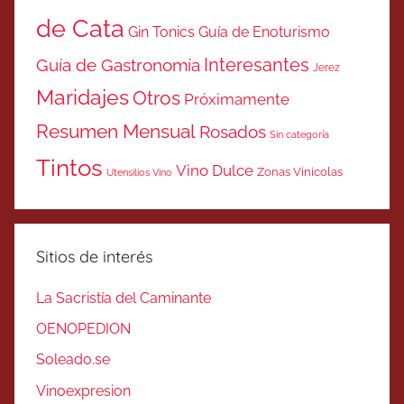
de Cata
Gin Tonics
Guía de Enoturismo
Interesantes
Guía de Gastronomía
Jerez
Maridajes
Otros
Próximamente
Resumen Mensual
Rosados
Sin categoría
Tintos
Vino Dulce
Zonas Vinicolas
Utensilios Vino
Sitios de interés
La Sacristía del Caminante
OENOPEDION
Soleado.se
Vinoexpresion