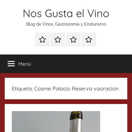
Saltar
Nos Gusta el Vino
al
contenido
Blog de Vinos, Gastronomía y Enoturismo
Especial
Enoturismo
Ranking
Contacto
Gin
y
Vinos
Tonics
Gastronomía
Menú
Etiqueta:
Cosme Palacio Reserva vaoracion