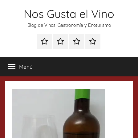
Saltar
Nos Gusta el Vino
al
contenido
Blog de Vinos, Gastronomía y Enoturismo
Especial
Enoturismo
Ranking
Contacto
Gin
y
Vinos
Tonics
Gastronomía
Menú