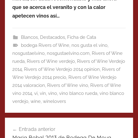
que se acerca el veranito y con la calor
apetecen vinos así…
Blancos
,
Destacados
,
Ficha de Cata
bodega Rivers of Wine
,
nos gusta el vino
,
nosgustaelvino
,
nosgustaelvino.com
,
Rivers of Wine
rueda
,
Rivers of Wine verdejo
,
Rivers of Wine Verdejo
2014
,
Rivers of Wine Verdejo 2014 opinion
,
Rivers of
Wine Verdejo 2014 precio
,
Rivers of Wine Verdejo
2014 valoracion
,
Rivers of Wine vino
,
Rivers of Wine
vino 2014
,
vi
,
vin
,
vino
,
vino blanco rueda
,
vino blanco
verdejo
,
wine
,
winelovers
Navegación
Entrada anterior
de
Maria Bobal 2013 de Bodega De Moya