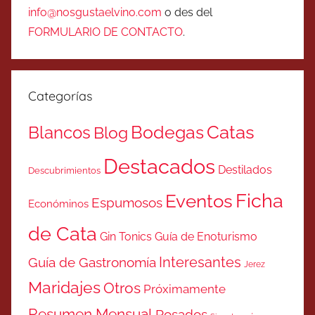
info@nosgustaelvino.com
o des del
FORMULARIO DE CONTACTO
.
Categorías
Catas
Bodegas
Blancos
Blog
Destacados
Destilados
Descubrimientos
Ficha
Eventos
Espumosos
Económinos
de Cata
Gin Tonics
Guía de Enoturismo
Interesantes
Guía de Gastronomía
Jerez
Maridajes
Otros
Próximamente
Resumen Mensual
Rosados