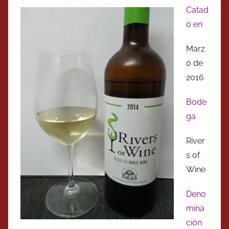
Catad
o en
Marz
o de
2016
Bode
ga
River
s of
Wine
Deno
mina
ción