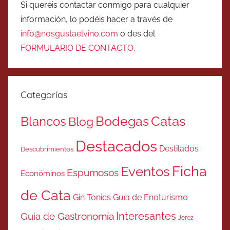
Si queréis contactar conmigo para cualquier
información, lo podéis hacer a través de
info@nosgustaelvino.com
o des del
FORMULARIO DE CONTACTO
.
Categorías
Catas
Bodegas
Blancos
Blog
Destacados
Destilados
Descubrimientos
Ficha
Eventos
Espumosos
Económinos
de Cata
Gin Tonics
Guía de Enoturismo
Interesantes
Guía de Gastronomía
Jerez