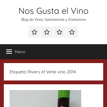
Saltar
Nos Gusta el Vino
al
contenido
Blog de Vinos, Gastronomía y Enoturismo
Especial
Enoturismo
Ranking
Contacto
Gin
y
Vinos
Tonics
Gastronomía
Menú
Etiqueta:
Rivers of Wine vino 2014