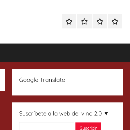
Especial
Enoturismo
Ranking
Contact
Gin
y
Vinos
Tonics
Gastronomía
Google Translate
Suscríbete a la web del vino 2.0 ▼