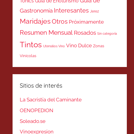
Guía de
Tonics
Guía de Enoturismo
Interesantes
Gastronomía
Jerez
Maridajes
Otros
Próximamente
Resumen Mensual
Rosados
Sin categoría
Tintos
Vino Dulce
Zonas
Utensilios Vino
Vinicolas
Sitios de interés
La Sacristía del Caminante
OENOPEDION
Soleado.se
Vinoexpresion