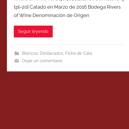
tpl=20] Catado en Marzo de 2016 Bodega Rivers
of Wine Denominación de Origen
Seguir leyendo
Blancos
,
Destacados
,
Ficha de Cata
Dejar un comentario