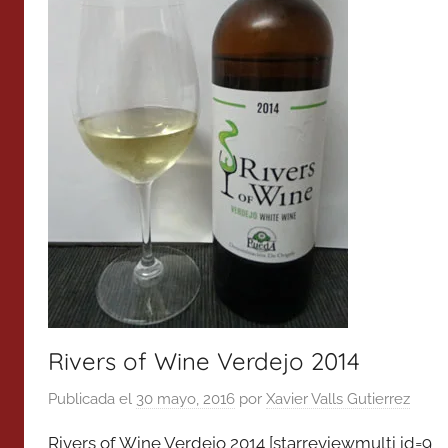
Rivers of Wine Verdejo 2014
Publicada el
30 mayo, 2016
por
Xavier Valls Gutierrez
Rivers of Wine Verdejo 2014 [starreviewmulti id=9