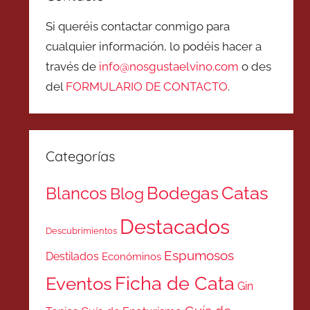
Si queréis contactar conmigo para
cualquier información, lo podéis hacer a
través de
info@nosgustaelvino.com
o des
del
FORMULARIO DE CONTACTO
.
Categorías
Catas
Bodegas
Blancos
Blog
Destacados
Descubrimientos
Espumosos
Destilados
Económinos
Ficha de Cata
Eventos
Gin