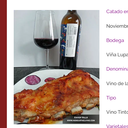
Catado e
Noviembr
Bodega
Viña Lupa
Denomina
Vino de la
Tipo
Vino Tint
Varietale