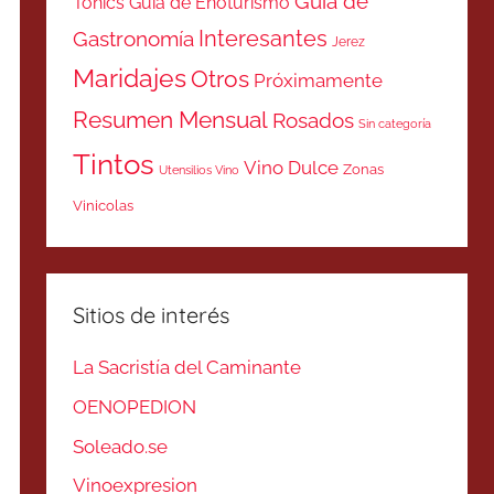
Guía de
Tonics
Guía de Enoturismo
Interesantes
Gastronomía
Jerez
Maridajes
Otros
Próximamente
Resumen Mensual
Rosados
Sin categoría
Tintos
Vino Dulce
Zonas
Utensilios Vino
Vinicolas
Sitios de interés
La Sacristía del Caminante
OENOPEDION
Soleado.se
Vinoexpresion