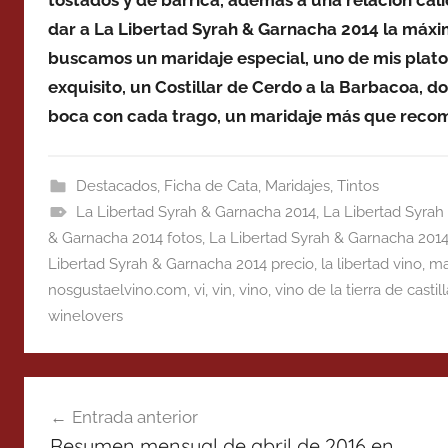
tostados y de barrica, además a una relación cali
dar a La Libertad Syrah & Garnacha 2014 la máxim
buscamos un maridaje especial, uno de mis plato
exquisito, un Costillar de Cerdo a la Barbacoa, do
boca con cada trago, un maridaje más que reco
Destacados
,
Ficha de Cata
,
Maridajes
,
Tintos
La Libertad Syrah & Garnacha 2014
,
La Libertad Syrah
& Garnacha 2014 fotos
,
La Libertad Syrah & Garnacha 2014
Libertad Syrah & Garnacha 2014 precio
,
la libertad vino
,
ma
nosgustaelvino.com
,
vi
,
vin
,
vino
,
vino de la tierra de castil
winelovers
Navegación
Entrada anterior
de
Resumen mensual de abril de 2016 en