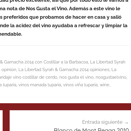
dad precio excelente, así que por todo esto le vamos a
a nota de Nos Gusta el Vino. Además a este vino le
s preferidos que probamos de hacer en casa y salió
nde la acidez del vino ayudaba a refrescar y limpiar la
mendable.
 & Garnacha 2014 con Costillar a la Barbacoa
,
La Libertad Syrah
 opinion
,
La Libertad Syrah & Garnacha 2014 opiniones
,
La
ridaje vino costillar de cerdo
,
nos gusta el vino
,
nosgustaelvino
,
la luparia
,
vinos manada luparia
,
vinos viña luparia
,
wine
,
Entrada siguiente
Blanco de Mont Reaga 2010