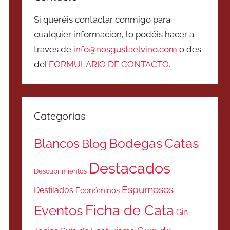
Si queréis contactar conmigo para
cualquier información, lo podéis hacer a
través de
info@nosgustaelvino.com
o des
del
FORMULARIO DE CONTACTO
.
Categorías
Catas
Bodegas
Blancos
Blog
Destacados
Descubrimientos
Espumosos
Destilados
Económinos
Ficha de Cata
Eventos
Gin