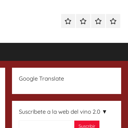
Especial
Enoturismo
Ranking
Contact
Gin
y
Vinos
Tonics
Gastronomía
Google Translate
Suscríbete a la web del vino 2.0 ▼