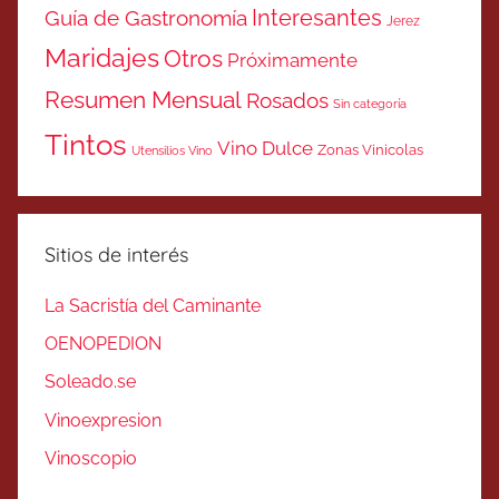
Interesantes
Guía de Gastronomía
Jerez
Maridajes
Otros
Próximamente
Resumen Mensual
Rosados
Sin categoría
Tintos
Vino Dulce
Zonas Vinicolas
Utensilios Vino
Sitios de interés
La Sacristía del Caminante
OENOPEDION
Soleado.se
Vinoexpresion
Vinoscopio