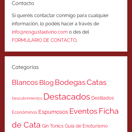
Contacto
Si queréis contactar conmigo para cualquier
información, lo podéis hacer a través de
info@nosgustaelvino.com
o des del
FORMULARIO DE CONTACTO
.
Categorías
Catas
Bodegas
Blancos
Blog
Destacados
Destilados
Descubrimientos
Ficha
Eventos
Espumosos
Económinos
de Cata
Gin Tonics
Guía de Enoturismo