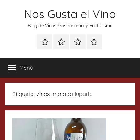
Saltar
Nos Gusta el Vino
al
contenido
Blog de Vinos, Gastronomía y Enoturismo
Especial
Enoturismo
Ranking
Contacto
Gin
y
Vinos
Tonics
Gastronomía
Menú
Etiqueta:
vinos manada luparia