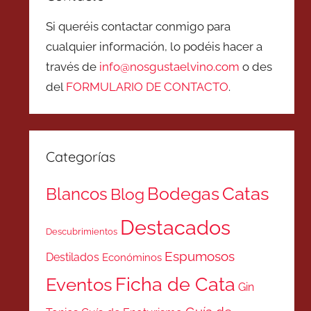
Si queréis contactar conmigo para
cualquier información, lo podéis hacer a
través de
info@nosgustaelvino.com
o des
del
FORMULARIO DE CONTACTO
.
Categorías
Catas
Bodegas
Blancos
Blog
Destacados
Descubrimientos
Espumosos
Destilados
Económinos
Ficha de Cata
Eventos
Gin