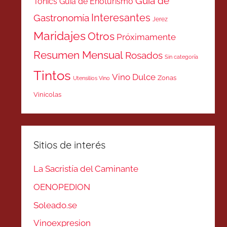
Guía de
Tonics
Guía de Enoturismo
Interesantes
Gastronomía
Jerez
Maridajes
Otros
Próximamente
Resumen Mensual
Rosados
Sin categoría
Tintos
Vino Dulce
Zonas
Utensilios Vino
Vinicolas
Sitios de interés
La Sacristía del Caminante
OENOPEDION
Soleado.se
Vinoexpresion