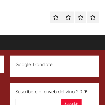
Especial
Enoturismo
Ranking
Contact
Gin
y
Vinos
Tonics
Gastronomía
Google Translate
Suscríbete a la web del vino 2.0 ▼