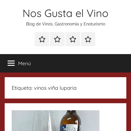
Saltar
Nos Gusta el Vino
al
contenido
Blog de Vinos, Gastronomía y Enoturismo
Especial
Enoturismo
Ranking
Contacto
Gin
y
Vinos
Tonics
Gastronomía
Menú
Etiqueta:
vinos viña luparia