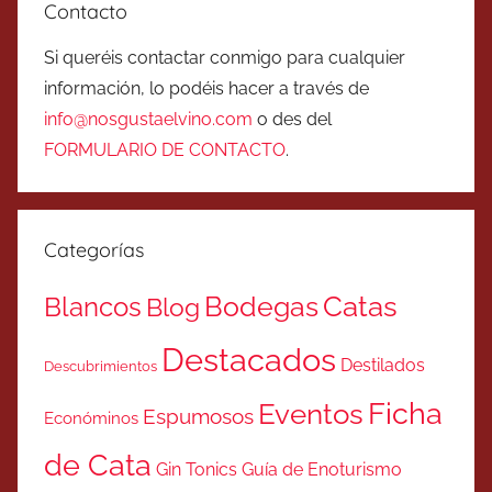
Contacto
Si queréis contactar conmigo para cualquier
información, lo podéis hacer a través de
info@nosgustaelvino.com
o des del
FORMULARIO DE CONTACTO
.
Categorías
Catas
Bodegas
Blancos
Blog
Destacados
Destilados
Descubrimientos
Ficha
Eventos
Espumosos
Económinos
de Cata
Gin Tonics
Guía de Enoturismo