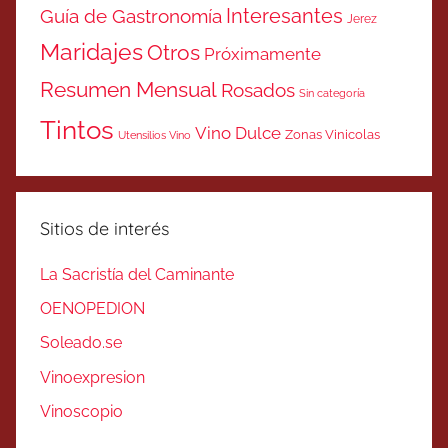
Interesantes
Guía de Gastronomía
Jerez
Maridajes
Otros
Próximamente
Resumen Mensual
Rosados
Sin categoría
Tintos
Vino Dulce
Zonas Vinicolas
Utensilios Vino
Sitios de interés
La Sacristía del Caminante
OENOPEDION
Soleado.se
Vinoexpresion
Vinoscopio