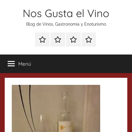
Saltar
Nos Gusta el Vino
al
contenido
Blog de Vinos, Gastronomía y Enoturismo
Especial
Enoturismo
Ranking
Contacto
Gin
y
Vinos
Tonics
Gastronomía
Menú