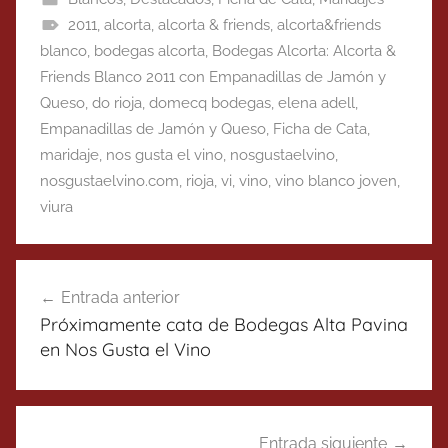
2011
,
alcorta
,
alcorta & friends
,
alcorta&friends
blanco
,
bodegas alcorta
,
Bodegas Alcorta: Alcorta &
Friends Blanco 2011 con Empanadillas de Jamón y
Queso
,
do rioja
,
domecq bodegas
,
elena adell
,
Empanadillas de Jamón y Queso
,
Ficha de Cata
,
maridaje
,
nos gusta el vino
,
nosgustaelvino
,
nosgustaelvino.com
,
rioja
,
vi
,
vino
,
vino blanco joven
,
viura
Navegación
Entrada anterior
de
Próximamente cata de Bodegas Alta Pavina
entradas
en Nos Gusta el Vino
Entrada siguiente