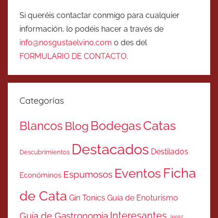
Si queréis contactar conmigo para cualquier
información, lo podéis hacer a través de
info@nosgustaelvino.com
o des del
FORMULARIO DE CONTACTO
.
Categorías
Catas
Bodegas
Blancos
Blog
Destacados
Destilados
Descubrimientos
Ficha
Eventos
Espumosos
Económinos
de Cata
Gin Tonics
Guía de Enoturismo
Interesantes
Guía de Gastronomía
Jerez