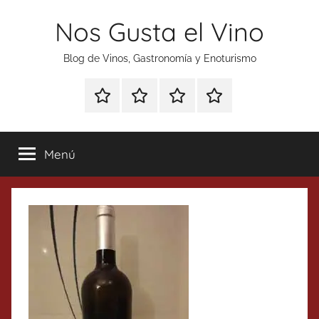
Saltar
Nos Gusta el Vino
al
contenido
Blog de Vinos, Gastronomía y Enoturismo
Especial
Enoturismo
Ranking
Contacto
Gin
y
Vinos
Tonics
Gastronomía
Menú