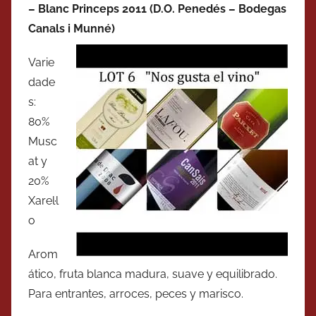
– Blanc Princeps 2011 (D.O. Penedés – Bodegas
Canals i Munné)
Varie
dade
s:
80%
Musc
at y
20%
Xarel·l
o
Arom
ático, fruta blanca madura, suave y equilibrado.
Para entrantes, arroces, peces y marisco.