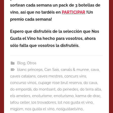
sortean cada semana un pack de 3 botellas de
vino, así que no tardéis en
PARTICIPAR
!Un
premio cada semana!
Espero que disfrutéis de la selección que Nos
Gusta el Vino ha hecho para vosotros, ahora
sólo falta que vosotros la disfrutéis.
Blog
,
Otros
blanc princeps
,
Can Sais
,
canals & munne
,
cava
,
caves catalans
,
caves mestres
,
concurs vins
,
concurso vinos
,
cupage rose brut reserva
,
do cava
,
do empordà
,
do montsant
,
do penedes
,
do terra alta
,
els amelers
,
enoturisme
,
enoturismo
,
karma de drac
,
lafou celler
,
los trovadores
,
lot nos gusta el vino
,
migjorn
,
nos gusta el vino
,
nosgustaelvino
,