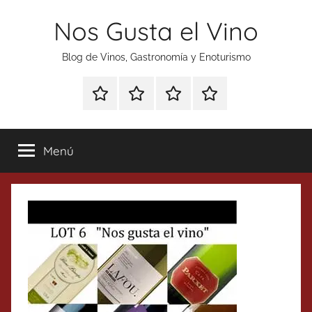
Saltar
Nos Gusta el Vino
al
contenido
Blog de Vinos, Gastronomía y Enoturismo
Especial
Enoturismo
Ranking
Contacto
Gin
y
Vinos
Tonics
Gastronomía
Menú