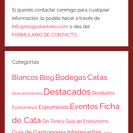
Si queréis contactar conmigo para cualquier
información, lo podéis hacer a través de
info@nosgustaelvino.com
o des del
FORMULARIO DE CONTACTO
.
Categorías
Catas
Bodegas
Blancos
Blog
Destacados
Destilados
Descubrimientos
Ficha
Eventos
Espumosos
Económinos
de Cata
Gin Tonics
Guía de Enoturismo
Interesantes
Guía de Gastronomía