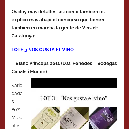
Os doy más detalles, así como también os
explico más abajo el concurso que tienen
también en marcha la gente de Vins de
Catalunya:
LOTE 3 NOS GUSTA EL VINO
– Blanc Princeps 2011 (D.O. Penedés – Bodegas
Canals i Munné)
Varie
dade
s:
80%
Musc
at y