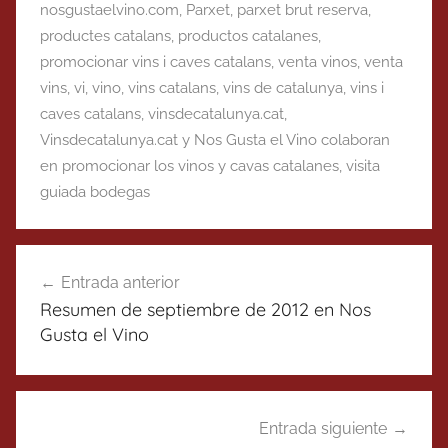
nosgustaelvino.com
,
Parxet
,
parxet brut reserva
,
productes catalans
,
productos catalanes
,
promocionar vins i caves catalans
,
venta vinos
,
venta
vins
,
vi
,
vino
,
vins catalans
,
vins de catalunya
,
vins i
caves catalans
,
vinsdecatalunya.cat
,
Vinsdecatalunya.cat y Nos Gusta el Vino colaboran
en promocionar los vinos y cavas catalanes
,
visita
guiada bodegas
Navegación
Entrada anterior
de
Resumen de septiembre de 2012 en Nos
entradas
Gusta el Vino
Entrada siguiente