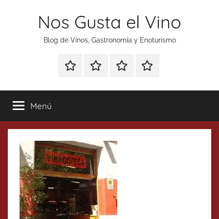
Saltar
Nos Gusta el Vino
al
contenido
Blog de Vinos, Gastronomía y Enoturismo
Especial
Enoturismo
Ranking
Contacto
Gin
y
Vinos
Tonics
Gastronomía
Menú