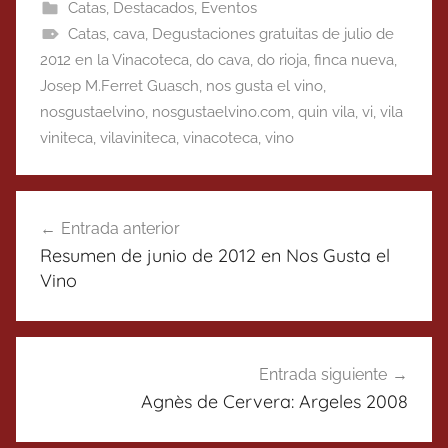
Catas
,
Destacados
,
Eventos
Catas
,
cava
,
Degustaciones gratuitas de julio de
2012 en la Vinacoteca
,
do cava
,
do rioja
,
finca nueva
,
Josep M.Ferret Guasch
,
nos gusta el vino
,
nosgustaelvino
,
nosgustaelvino.com
,
quin vila
,
vi
,
vila
viniteca
,
vilaviniteca
,
vinacoteca
,
vino
Navegación
Entrada anterior
de
Resumen de junio de 2012 en Nos Gusta el
entradas
Vino
Entrada siguiente
Agnès de Cervera: Argeles 2008