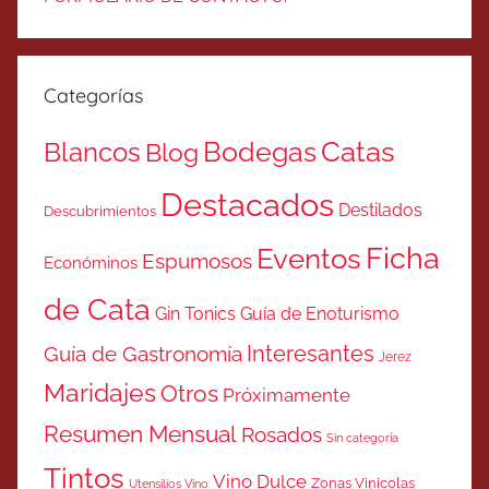
Categorías
Catas
Bodegas
Blancos
Blog
Destacados
Destilados
Descubrimientos
Ficha
Eventos
Espumosos
Económinos
de Cata
Gin Tonics
Guía de Enoturismo
Interesantes
Guía de Gastronomía
Jerez
Maridajes
Otros
Próximamente
Resumen Mensual
Rosados
Sin categoría
Tintos
Vino Dulce
Zonas Vinicolas
Utensilios Vino