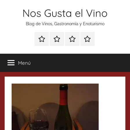
Saltar
Nos Gusta el Vino
al
contenido
Blog de Vinos, Gastronomía y Enoturismo
Especial
Enoturismo
Ranking
Contacto
Gin
y
Vinos
Tonics
Gastronomía
Menú