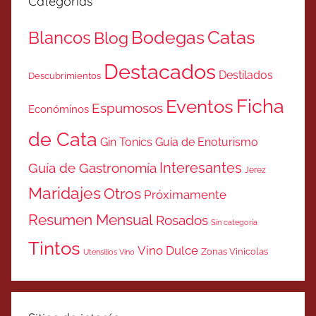
Categorías
Catas
Bodegas
Blancos
Blog
Destacados
Destilados
Descubrimientos
Ficha
Eventos
Espumosos
Económinos
de Cata
Gin Tonics
Guía de Enoturismo
Interesantes
Guía de Gastronomía
Jerez
Maridajes
Otros
Próximamente
Resumen Mensual
Rosados
Sin categoría
Tintos
Vino Dulce
Zonas Vinicolas
Utensilios Vino