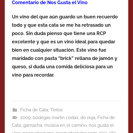
Comentario de Nos Gusta el Vino
Un vino del que aún guardo un buen recuerdo
todo y que esta cata se me ha retrasado un
poco. Sin duda pienso que tiene una RCP
excelente y que es un vino ideal para quedar
bien en cualquier situación. Este vino fue
maridado con pasta “brick” rellana de jamón y
queso, si duda una comida deliciosa para un
vino para recordar.
Ficha de Cata
,
Tintos
2009
,
bodegas martin codax
,
do rioja
,
Ficha de
Cata
,
garnacha
,
musica en el camino
,
nos gusta el
vino
,
nosgustaelvino
,
nosgustaelvino.com
,
rioja alta
,