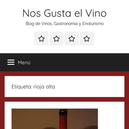
Saltar
Nos Gusta el Vino
al
contenido
Blog de Vinos, Gastronomía y Enoturismo
Especial
Enoturismo
Ranking
Contacto
Gin
y
Vinos
Tonics
Gastronomía
Menú
Etiqueta:
rioja alta