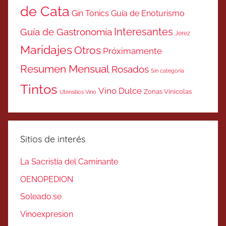
de Cata
Gin Tonics
Guía de Enoturismo
Interesantes
Guía de Gastronomía
Jerez
Maridajes
Otros
Próximamente
Resumen Mensual
Rosados
Sin categoría
Tintos
Vino Dulce
Zonas Vinicolas
Utensilios Vino
Sitios de interés
La Sacristía del Caminante
OENOPEDION
Soleado.se
Vinoexpresion