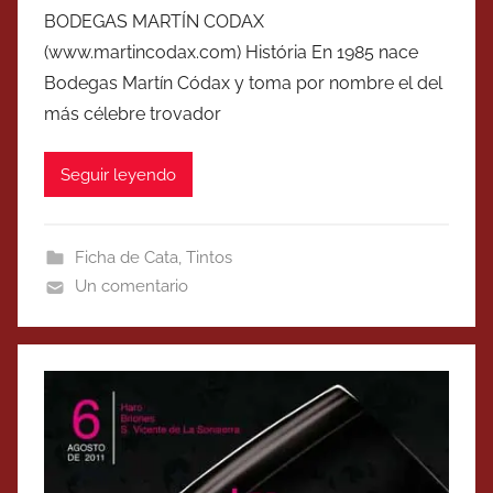
BODEGAS MARTÍN CODAX
(www.martincodax.com) História En 1985 nace
Bodegas Martín Códax y toma por nombre el del
más célebre trovador
Seguir leyendo
Ficha de Cata
,
Tintos
Un comentario