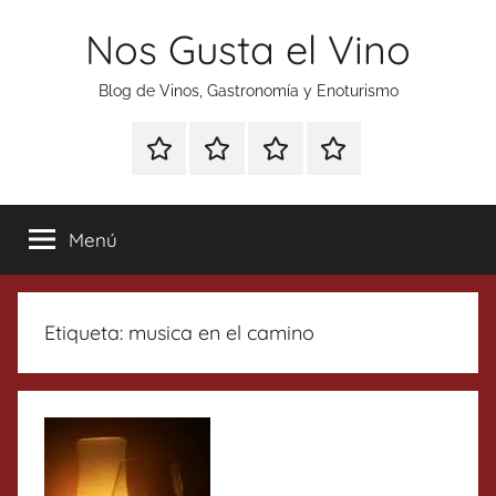
Saltar
Nos Gusta el Vino
al
contenido
Blog de Vinos, Gastronomía y Enoturismo
Especial
Enoturismo
Ranking
Contacto
Gin
y
Vinos
Tonics
Gastronomía
Menú
Etiqueta:
musica en el camino