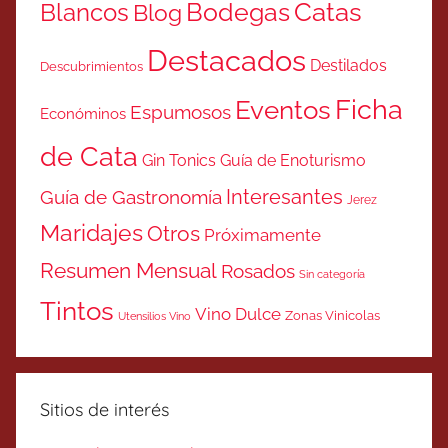
Catas
Bodegas
Blancos
Blog
Destacados
Destilados
Descubrimientos
Ficha
Eventos
Espumosos
Económinos
de Cata
Gin Tonics
Guía de Enoturismo
Interesantes
Guía de Gastronomía
Jerez
Maridajes
Otros
Próximamente
Resumen Mensual
Rosados
Sin categoría
Tintos
Vino Dulce
Zonas Vinicolas
Utensilios Vino
Sitios de interés