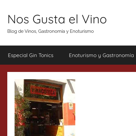
Saltar
al
Nos Gusta el Vino
contenido
Blog de Vinos, Gastronomía y Enoturismo
Especial Gin Tonics
Enoturismo y Gastronomía