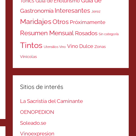
Guía de
Tonics
Guía de Enoturismo
Interesantes
Gastronomía
Jerez
Maridajes
Otros
Próximamente
Resumen Mensual
Rosados
Sin categoría
Tintos
Vino Dulce
Zonas
Utensilios Vino
Vinicolas
Sitios de interés
La Sacristía del Caminante
OENOPEDION
Soleado.se
Vinoexpresion