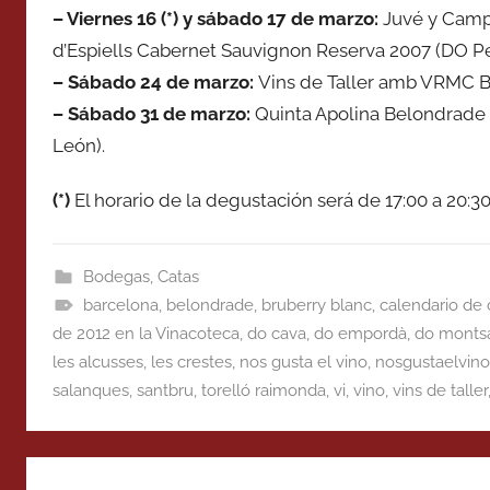
– Viernes 16 (*) y
sábado
17 de
marzo
:
Juvé y Camps
d’Espiells Cabernet Sauvignon Reserva 2007 (DO P
– Sábado
24 de
marzo
:
Vins de Taller amb VRMC 
– Sábado
31 de
marzo
:
Quinta Apolina Belondrade 2
León).
(*)
El horario de la degustación será de 17:00 a 20:30
Bodegas
,
Catas
barcelona
,
belondrade
,
bruberry blanc
,
calendario de 
de 2012 en la Vinacoteca
,
do cava
,
do empordà
,
do monts
les alcusses
,
les crestes
,
nos gusta el vino
,
nosgustaelvino
salanques
,
santbru
,
torelló raimonda
,
vi
,
vino
,
vins de taller
Navegación