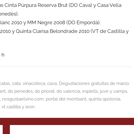
 Cinta Púrpura Reserva Brut (DO Cava) y Casa Vella
enedès).
Blanc 2010 y MM Negre 2008 (DO Empordà).
010 y Quinta Clarisa Belondrade 2010 (VT de Castilla y
 h
catas
,
cata. vinacoteca
,
cava
,
Degustaciones gratuitas de marzo
ant
,
do penedes
,
do priorat
,
do valencia
,
espiells
,
juve y camps
,
,
nosgustaelvino.com
,
portal del montsant
,
quinta apolonia
,
,
vt castilla y leon