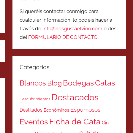
Si queréis contactar conmigo para
cualquier información, lo podéis hacer a
través de
info@nosgustaelvino.com
o des
del
FORMULARIO DE CONTACTO
.
Categorías
Catas
Bodegas
Blancos
Blog
Destacados
Descubrimientos
Espumosos
Destilados
Económinos
Ficha de Cata
Eventos
Gin