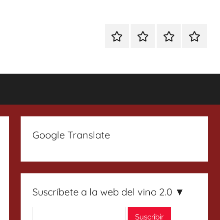
Especial
Enoturismo
Ranking
Contact
Gin
y
Vinos
Tonics
Gastronomía
Google Translate
Suscríbete a la web del vino 2.0 ▼