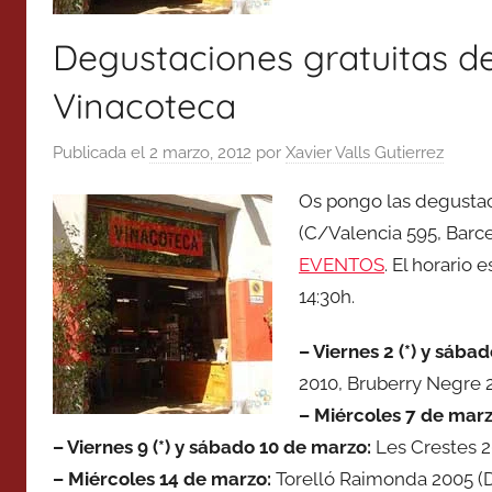
Degustaciones gratuitas d
Vinacoteca
Publicada el
2 marzo, 2012
por
Xavier Valls Gutierrez
Os pongo las degustac
(C/Valencia 595, Barce
EVENTOS
. El horario 
14:30h.
– Viernes
2 (*) y
sába
2010, Bruberry Negre 
– Miércoles
7 de
mar
– Viernes 9 (*) y
sábado
10 de
marzo
:
Les Crestes 2
– Miércoles
14 de
marzo
:
Torelló Raimonda 2005 (