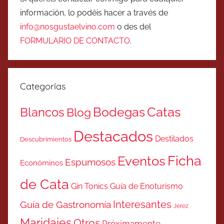
información, lo podéis hacer a través de
info@nosgustaelvino.com
o des del
FORMULARIO DE CONTACTO
.
Categorías
Catas
Bodegas
Blancos
Blog
Destacados
Destilados
Descubrimientos
Ficha
Eventos
Espumosos
Económinos
de Cata
Gin Tonics
Guía de Enoturismo
Interesantes
Guía de Gastronomía
Jerez
Maridajes
Otros
Próximamente