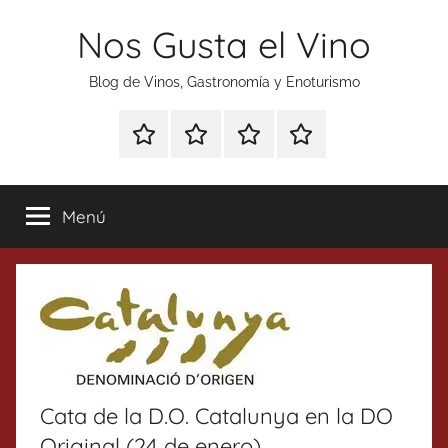
Saltar
Nos Gusta el Vino
al
contenido
Blog de Vinos, Gastronomía y Enoturismo
Especial
Enoturismo
Ranking
Contacto
Gin
y
Vinos
Tonics
Gastronomía
Menú
Cata de la D.O. Catalunya en la DO
Original (24 de enero)