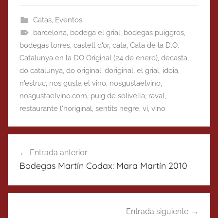
Catas
,
Eventos
barcelona
,
bodega el grial
,
bodegas puiggros
,
bodegas torres
,
castell d'or
,
cata
,
Cata de la D.O.
Catalunya en la DO Original (24 de enero)
,
decasta
,
do catalunya
,
do original
,
doriginal
,
el grial
,
idoia
,
n'estruc
,
nos gusta el vino
,
nosgustaelvino
,
nosgustaelvino.com
,
puig de solivella
,
raval
,
restaurante l'horiginal
,
sentits negre
,
vi
,
vino
Navegación
Entrada anterior
de
Bodegas Martín Codax: Mara Martín 2010
entradas
Entrada siguiente