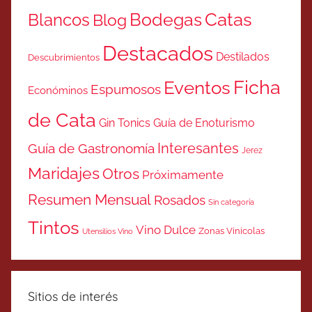
Catas
Bodegas
Blancos
Blog
Destacados
Destilados
Descubrimientos
Ficha
Eventos
Espumosos
Económinos
de Cata
Gin Tonics
Guía de Enoturismo
Interesantes
Guía de Gastronomía
Jerez
Maridajes
Otros
Próximamente
Resumen Mensual
Rosados
Sin categoría
Tintos
Vino Dulce
Zonas Vinicolas
Utensilios Vino
Sitios de interés