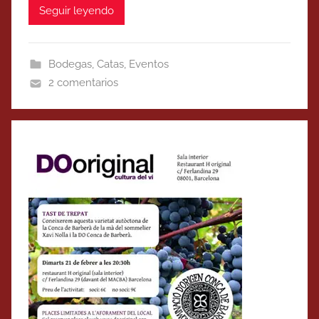
Seguir leyendo
Bodegas
,
Catas
,
Eventos
2 comentarios