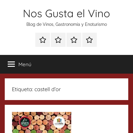
Saltar
Nos Gusta el Vino
al
contenido
Blog de Vinos, Gastronomía y Enoturismo
Especial
Enoturismo
Ranking
Contacto
Gin
y
Vinos
Tonics
Gastronomía
Menú
Etiqueta:
castell d’or