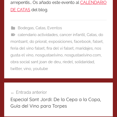
arrepentís… Os añado este evento al
CALENDARIO
DE CATAS
del blog.
Bodegas
,
Catas
,
Eventos
calendario actividades
,
cancer infantil
,
Catas
,
do
montsant
,
do priorat
,
exposiciones
,
facebook
,
falset
,
feria del vino falset
,
fira del vi falset
,
maridajes
,
nos
gusta el vino
,
nosgustaelvino
,
nosgustaelvino.com
,
obra social sant joan de deu
,
riedel
,
solidaridad
,
twitter
,
vino
,
youtube
Navegación
Entrada anterior
de
Especial Sant Jordi: De la Cepa a la Copa,
entradas
Guía del Vino para Torpes