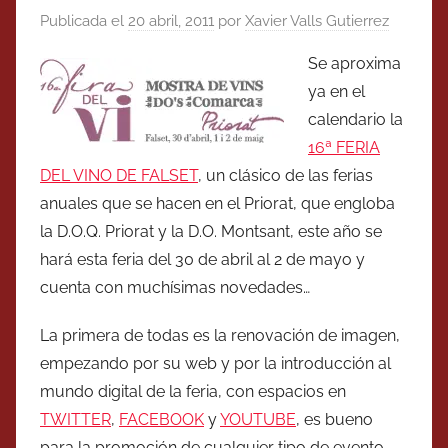
Publicada el
20 abril, 2011
por
Xavier Valls Gutierrez
Se aproxima
ya en el
calendario la
16ª FERIA
DEL VINO DE FALSET
, un clásico de las ferias
anuales que se hacen en el Priorat, que engloba
la D.O.Q. Priorat y la D.O. Montsant, este año se
hará esta feria del 30 de abril al 2 de mayo y
cuenta con muchísimas novedades…
La primera de todas es la renovación de imagen,
empezando por su web y por la introducción al
mundo digital de la feria, con espacios en
TWITTER
,
FACEBOOK
y
YOUTUBE
, es bueno
para la promoción de cualquier tipo de evento