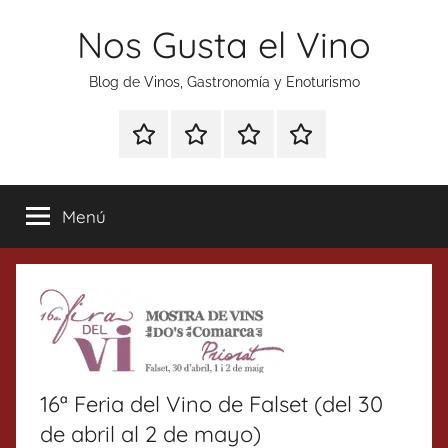
Saltar
Nos Gusta el Vino
al
contenido
Blog de Vinos, Gastronomía y Enoturismo
Especial
Enoturismo
Ranking
Contacto
Gin
y
Vinos
Tonics
Gastronomía
Menú
16ª Feria del Vino de Falset (del 30
de abril al 2 de mayo)