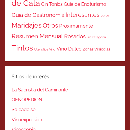
de Cata
Gin Tonics
Guía de Enoturismo
Interesantes
Guía de Gastronomía
Jerez
Maridajes
Otros
Próximamente
Resumen Mensual
Rosados
Sin categoría
Tintos
Vino Dulce
Zonas Vinicolas
Utensilios Vino
Sitios de interés
La Sacristía del Caminante
OENOPEDION
Soleado.se
Vinoexpresion
Vinoscopio