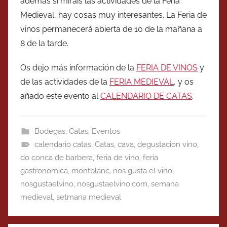
además si miráis las actividades de la Feria
Medieval, hay cosas muy interesantes. La Feria de
vinos permanecerá abierta de 10 de la mañana a
8 de la tarde.
Os dejo más información de la
FERIA DE VINOS
y
de las actividades de la
FERIA MEDIEVAL
, y os
añado este evento al
CALENDARIO DE CATAS
.
Bodegas
,
Catas
,
Eventos
calendario catas
,
Catas
,
cava
,
degustacion vino
,
do conca de barbera
,
feria de vino
,
feria
gastronomica
,
montblanc
,
nos gusta el vino
,
nosgustaelvino
,
nosgustaelvino.com
,
semana
medieval
,
setmana medieval