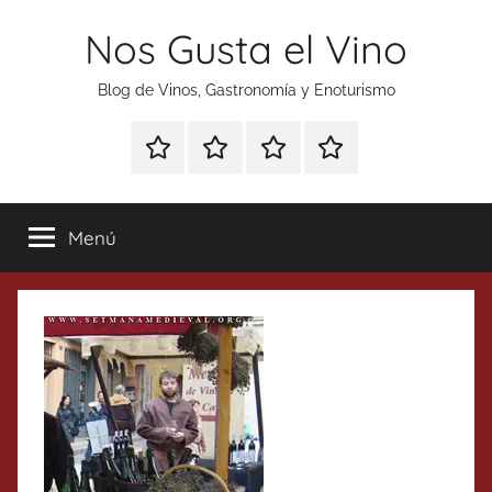
Saltar
Nos Gusta el Vino
al
contenido
Blog de Vinos, Gastronomía y Enoturismo
Especial
Enoturismo
Ranking
Contacto
Gin
y
Vinos
Tonics
Gastronomía
Menú