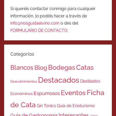
Si queréis contactar conmigo para cualquier
información, lo podéis hacer a través de
info@nosgustaelvino.com
o des del
FORMULARIO DE CONTACTO
.
Categorías
Catas
Bodegas
Blancos
Blog
Destacados
Destilados
Descubrimientos
Ficha
Eventos
Espumosos
Económinos
de Cata
Gin Tonics
Guía de Enoturismo
Interesantes
Guía de Gastronomía
Jerez