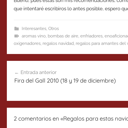
Bueno, pues estas son mis recomendaciones, como y
que intentaré escribiros lo antes posible, espero que 
Interesantes
,
Otros
aromas vino
,
bombas de aire
,
enfriadores
,
enoaficion
oxigenadores
,
regalos navidad
,
regalos para amantes del 
Navegación
Entrada anterior
de
Fira del Gall 2010 (18 y 19 de diciembre)
entradas
2 comentarios en «
Regalos para estas navi