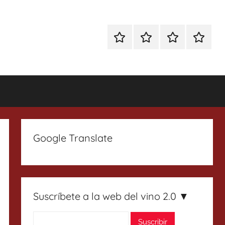
Especial
Enoturismo
Ranking
Contact
Gin
y
Vinos
Tonics
Gastronomía
Google Translate
Suscríbete a la web del vino 2.0 ▼