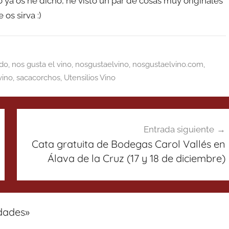
a os he dicho, he visto un par de cosas muy originales
os sirva :)
ado
,
nos gusta el vino
,
nosgustaelvino
,
nosgustaelvino.com
,
vino
,
sacacorchos
,
Utensilios Vino
Entrada siguiente
Cata gratuita de Bodegas Carol Vallés en
Álava de la Cruz (17 y 18 de diciembre)
dades
»