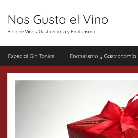
Saltar
al
Nos Gusta el Vino
contenido
Blog de Vinos, Gastronomía y Enoturismo
Especial Gin Tonics
Enoturismo y Gastronomía