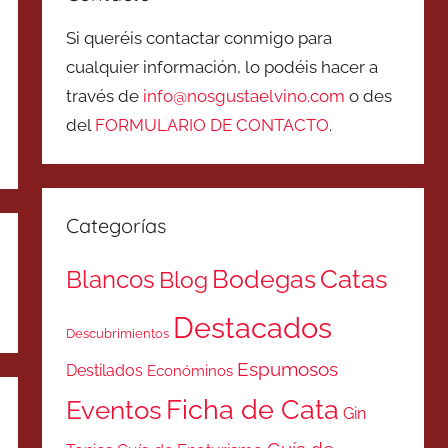
Si queréis contactar conmigo para
cualquier información, lo podéis hacer a
través de
info@nosgustaelvino.com
o des
del
FORMULARIO DE CONTACTO
.
Categorías
Catas
Bodegas
Blancos
Blog
Destacados
Descubrimientos
Espumosos
Destilados
Económinos
Ficha de Cata
Eventos
Gin