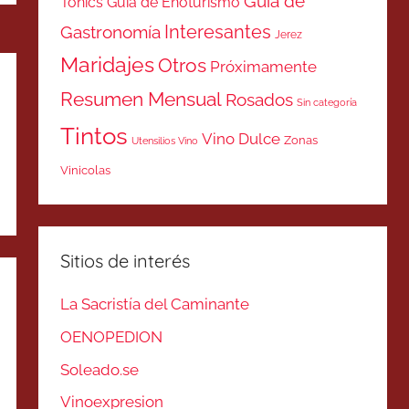
Guía de
Tonics
Guía de Enoturismo
Interesantes
Gastronomía
Jerez
Maridajes
Otros
Próximamente
Resumen Mensual
Rosados
Sin categoría
Tintos
Vino Dulce
Zonas
Utensilios Vino
Vinicolas
Sitios de interés
La Sacristía del Caminante
OENOPEDION
Soleado.se
Vinoexpresion