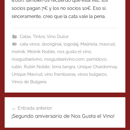
8:00h, también os recuerdo que esta vez, los
socios pagan 7€ y los no socios 10€. Eso sí,
sinceramente, creo que la cata vale la pena.
Catas
,
Tintos
,
Vino Dulce
cata vinos
,
dooriginal
,
logodaj
,
Malinela
,
mavrud
,
melnik
,
Melnik Nobile
,
nos gusta el vino
,
nosgustaelvino
,
nosgustaelvino.com
,
pamidovo
,
rubin
,
Rubin Nobile
,
terra tangra
,
Unique Chardonnay
,
Unique Mavrud
,
vino frambuesa
,
vinos bulgaros
,
Vinos de Bulgaria
Navegación
Entrada anterior
de
¡Segundo aniversario de Nos Gusta el Vino!
entradas