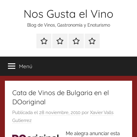
Saltar
Nos Gusta el Vino
al
contenido
Blog de Vinos, Gastronomía y Enoturismo
Especial
Enoturismo
Ranking
Contacto
Gin
y
Vinos
Tonics
Gastronomía
Menú
Cata de Vinos de Bulgaria en el
DOoriginal
Publicada el
28 noviembre, 2010
por
Xavier Valls
Gutierrez
Me alegra anunciar esta