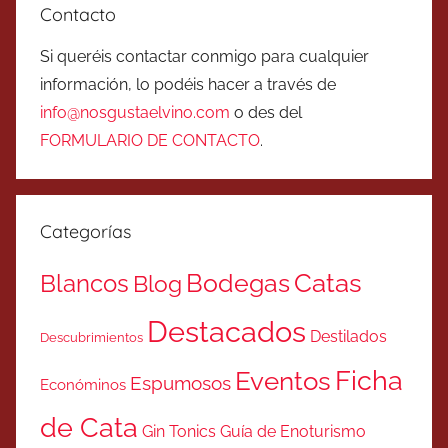
Contacto
Si queréis contactar conmigo para cualquier
información, lo podéis hacer a través de
info@nosgustaelvino.com
o des del
FORMULARIO DE CONTACTO
.
Categorías
Catas
Bodegas
Blancos
Blog
Destacados
Destilados
Descubrimientos
Ficha
Eventos
Espumosos
Económinos
de Cata
Gin Tonics
Guía de Enoturismo