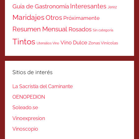
Interesantes
Guía de Gastronomía
Jerez
Maridajes
Otros
Próximamente
Resumen Mensual
Rosados
Sin categoría
Tintos
Vino Dulce
Zonas Vinicolas
Utensilios Vino
Sitios de interés
La Sacristía del Caminante
OENOPEDION
Soleado.se
Vinoexpresion
Vinoscopio