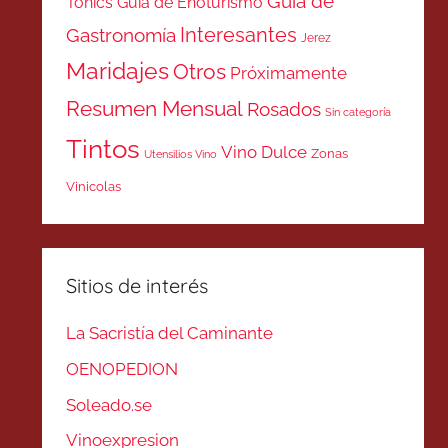
Guía de
Tonics
Guía de Enoturismo
Interesantes
Gastronomía
Jerez
Maridajes
Otros
Próximamente
Resumen Mensual
Rosados
Sin categoría
Tintos
Vino Dulce
Zonas
Utensilios Vino
Vinicolas
Sitios de interés
La Sacristía del Caminante
OENOPEDION
Soleado.se
Vinoexpresion