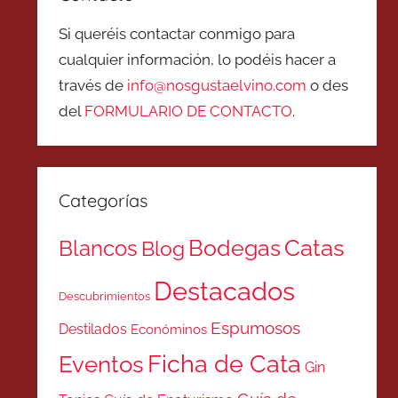
Si queréis contactar conmigo para
cualquier información, lo podéis hacer a
través de
info@nosgustaelvino.com
o des
del
FORMULARIO DE CONTACTO
.
Categorías
Catas
Bodegas
Blancos
Blog
Destacados
Descubrimientos
Espumosos
Destilados
Económinos
Ficha de Cata
Eventos
Gin