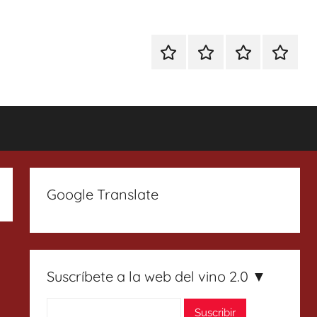
Especial
Enoturismo
Ranking
Contact
Gin
y
Vinos
Tonics
Gastronomía
Google Translate
Suscríbete a la web del vino 2.0 ▼