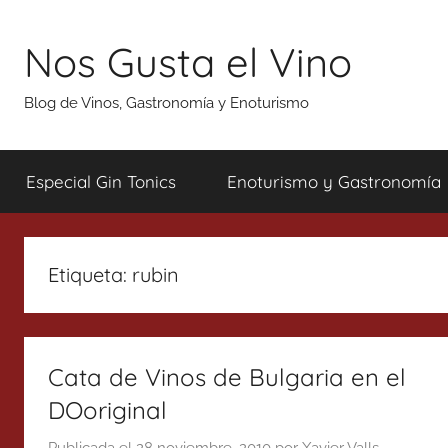
Saltar
al
Nos Gusta el Vino
contenido
Blog de Vinos, Gastronomía y Enoturismo
Especial Gin Tonics
Enoturismo y Gastronomía
Etiqueta:
rubin
Cata de Vinos de Bulgaria en el
DOoriginal
Publicada el
28 noviembre, 2010
por
Xavier Valls