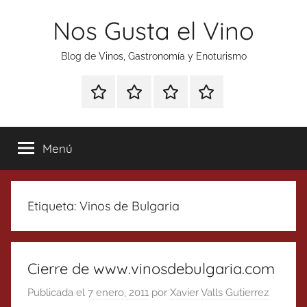
Saltar
Nos Gusta el Vino
al
contenido
Blog de Vinos, Gastronomía y Enoturismo
Especial
Enoturismo
Ranking
Contacto
Gin
y
Vinos
Tonics
Gastronomía
Menú
Etiqueta:
Vinos de Bulgaria
Cierre de www.vinosdebulgaria.com
Publicada el
7 enero, 2011
por
Xavier Valls Gutierrez