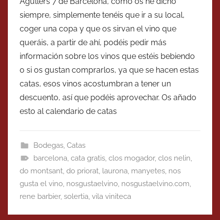
Agullers 7 de Barcelona, como os he dicho
siempre, simplemente tenéis que ir a su local,
coger una copa y que os sirvan el vino que
queráis, a partir de ahí, podéis pedir más
información sobre los vinos que estéis bebiendo
o si os gustan comprarlos, ya que se hacen estas
catas, esos vinos acostumbran a tener un
descuento, así que podéis aprovechar. Os añado
esto al calendario de catas
Bodegas
,
Catas
barcelona
,
cata gratis
,
clos mogador
,
clos nelin
,
do montsant
,
do priorat
,
laurona
,
manyetes
,
nos
gusta el vino
,
nosgustaelvino
,
nosgustaelvino.com
,
rene barbier
,
solertia
,
vila viniteca