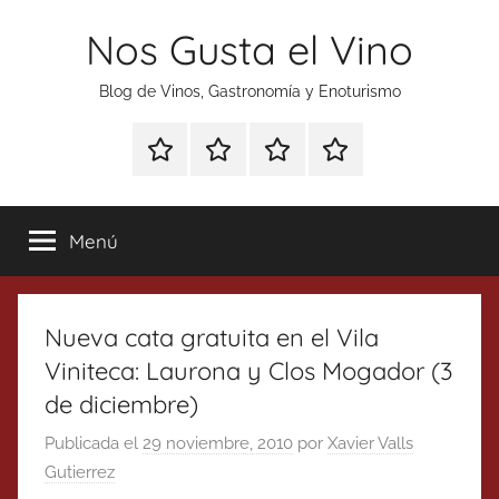
Saltar
Nos Gusta el Vino
al
contenido
Blog de Vinos, Gastronomía y Enoturismo
Especial
Enoturismo
Ranking
Contacto
Gin
y
Vinos
Tonics
Gastronomía
Menú
Nueva cata gratuita en el Vila
Viniteca: Laurona y Clos Mogador (3
de diciembre)
Publicada el
29 noviembre, 2010
por
Xavier Valls
Gutierrez