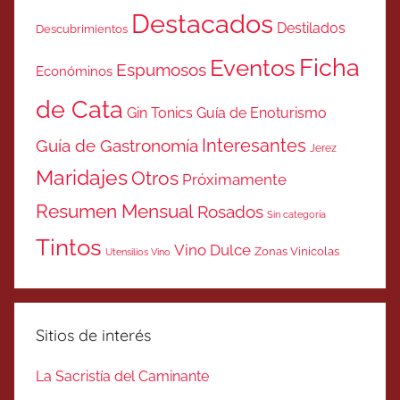
Destacados
Destilados
Descubrimientos
Ficha
Eventos
Espumosos
Económinos
de Cata
Gin Tonics
Guía de Enoturismo
Interesantes
Guía de Gastronomía
Jerez
Maridajes
Otros
Próximamente
Resumen Mensual
Rosados
Sin categoría
Tintos
Vino Dulce
Zonas Vinicolas
Utensilios Vino
Sitios de interés
La Sacristía del Caminante