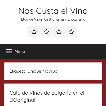
Saltar
Nos Gusta el Vino
al
contenido
Blog de Vinos, Gastronomía y Enoturismo
Especial
Enoturismo
Ranking
Contacto
Gin
y
Vinos
Tonics
Gastronomía
Menú
Etiqueta:
Unique Mavrud
Cata de Vinos de Bulgaria en el
DOoriginal