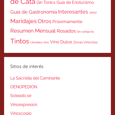
de Cata
Gin Tonics
Guía de Enoturismo
Interesantes
Guía de Gastronomía
Jerez
Maridajes
Otros
Próximamente
Resumen Mensual
Rosados
Sin categoría
Tintos
Vino Dulce
Zonas Vinicolas
Utensilios Vino
Sitios de interés
La Sacristía del Caminante
OENOPEDION
Soleado.se
Vinoexpresion
Vinoscopio