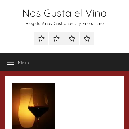
Saltar
Nos Gusta el Vino
al
contenido
Blog de Vinos, Gastronomía y Enoturismo
Especial
Enoturismo
Ranking
Contacto
Gin
y
Vinos
Tonics
Gastronomía
Menú