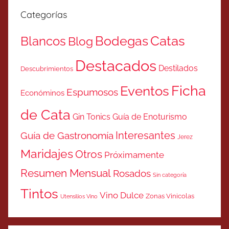
Categorías
Catas
Bodegas
Blancos
Blog
Destacados
Destilados
Descubrimientos
Ficha
Eventos
Espumosos
Económinos
de Cata
Gin Tonics
Guía de Enoturismo
Interesantes
Guía de Gastronomía
Jerez
Maridajes
Otros
Próximamente
Resumen Mensual
Rosados
Sin categoría
Tintos
Vino Dulce
Zonas Vinicolas
Utensilios Vino