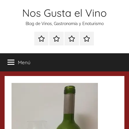
Saltar
Nos Gusta el Vino
al
contenido
Blog de Vinos, Gastronomía y Enoturismo
Especial
Enoturismo
Ranking
Contacto
Gin
y
Vinos
Tonics
Gastronomía
Menú