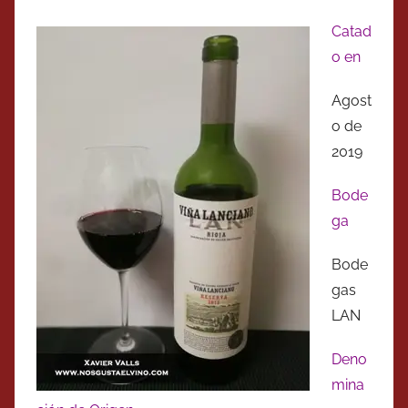
Catad
o en
Agost
o de
2019
Bode
ga
Bode
gas
LAN
Deno
mina