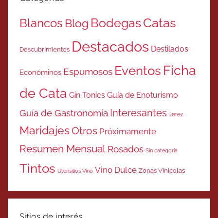
Catas
Bodegas
Blancos
Blog
Destacados
Destilados
Descubrimientos
Ficha
Eventos
Espumosos
Económinos
de Cata
Gin Tonics
Guía de Enoturismo
Interesantes
Guía de Gastronomía
Jerez
Maridajes
Otros
Próximamente
Resumen Mensual
Rosados
Sin categoría
Tintos
Vino Dulce
Zonas Vinicolas
Utensilios Vino
Sitios de interés