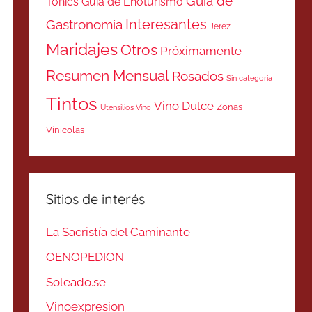
Guía de
Tonics
Guía de Enoturismo
Interesantes
Gastronomía
Jerez
Maridajes
Otros
Próximamente
Resumen Mensual
Rosados
Sin categoría
Tintos
Vino Dulce
Zonas
Utensilios Vino
Vinicolas
Sitios de interés
La Sacristía del Caminante
OENOPEDION
Soleado.se
Vinoexpresion