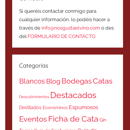
Si queréis contactar conmigo para
cualquier información, lo podéis hacer a
través de
info@nosgustaelvino.com
o des
del
FORMULARIO DE CONTACTO
.
Categorías
Catas
Bodegas
Blancos
Blog
Destacados
Descubrimientos
Espumosos
Destilados
Económinos
Ficha de Cata
Eventos
Gin