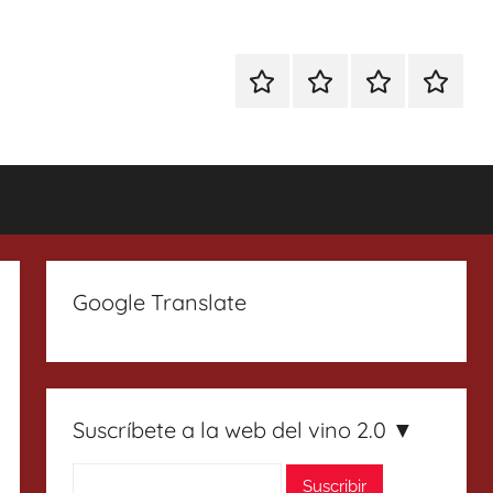
Especial
Enoturismo
Ranking
Contact
Gin
y
Vinos
Tonics
Gastronomía
Google Translate
Suscríbete a la web del vino 2.0 ▼