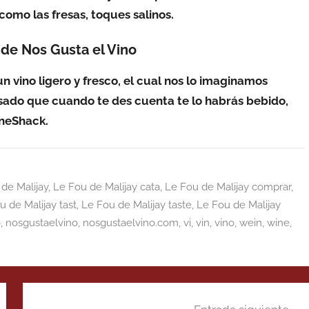
 como las fresas, toques salinos.
de Nos Gusta el Vino
un vino ligero y fresco, el cual nos lo imaginamos
osado que cuando te des cuenta te lo habrás bebido,
neShack.
de Malijay
,
Le Fou de Malijay cata
,
Le Fou de Malijay comprar
,
u de Malijay tast
,
Le Fou de Malijay taste
,
Le Fou de Malijay
o
,
nosgustaelvino
,
nosgustaelvino.com
,
vi
,
vin
,
vino
,
wein
,
wine
,