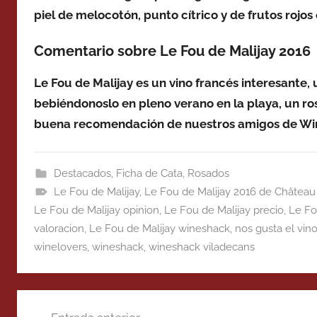
piel de melocotón, punto cítrico y de frutos rojos
Comentario sobre Le Fou de Malijay 2016 
Le Fou de Malijay es un vino francés interesante, 
bebiéndonoslo en pleno verano en la playa, un r
buena recomendación de nuestros amigos de Wi
Destacados
,
Ficha de Cata
,
Rosados
Le Fou de Malijay
,
Le Fou de Malijay 2016 de Château 
Le Fou de Malijay opinion
,
Le Fou de Malijay precio
,
Le Fo
valoracion
,
Le Fou de Malijay wineshack
,
nos gusta el vin
winelovers
,
wineshack
,
wineshack viladecans
Navegación