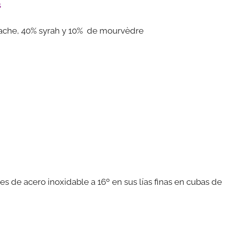
s
ache, 40% syrah y 10% de mourvèdre
s de acero inoxidable a 16º en sus lías finas en cubas de