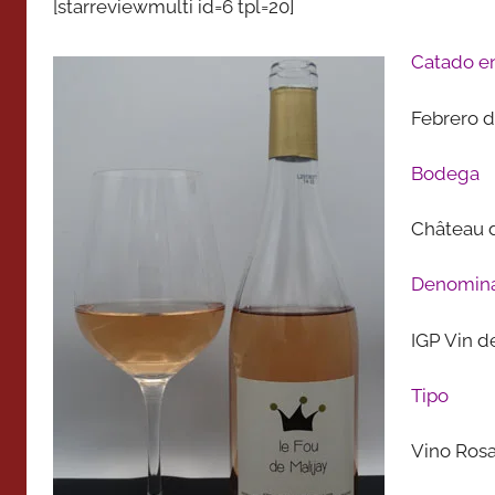
[starreviewmulti id=6 tpl=20]
Catado e
Febrero d
Bodega
Château d
Denomina
IGP Vin d
Tipo
Vino Ros