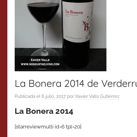
La Bonera 2014 de Verderr
Publicada el
6 julio, 2017
por
Xavier Valls Gutierrez
La Bonera 2014
[starreviewmulti id=6 tpl=20]