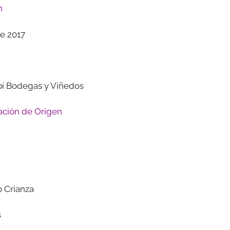
n
e 2017
bí Bodegas y Viñedos
ción de Origen
o Crianza
s