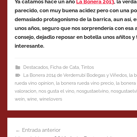
Ya catamos hace un año
La Bonera 2013
, la verd
parecido, con muy buena acidez pero con una po
demasiado protagonismo de la barrica, aun así, 
unos años, seguro que nos sorprendería con esa ac
consejo, dejadlo reposar en botella unos añitos y 
interesante.
Destacados
,
Ficha de Cata
,
Tintos
La Bonera 2014 de Verderrubí Bodegas y Viñedos
,
la 
rueda vino opinion
,
la bonera rueda vino precio
,
la bonera 
valoracion
,
nos gusta el vino
,
nosgustaelvino
,
nosgustaelv
wein
,
wine
,
winelovers
Navegación
Entrada anterior
de