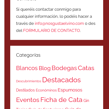
Si queréis contactar conmigo para
cualquier información, lo podéis hacer a
través de
info@nosgustaelvino.com
o des
del
FORMULARIO DE CONTACTO
.
Categorías
Catas
Bodegas
Blancos
Blog
Destacados
Descubrimientos
Espumosos
Destilados
Económinos
Ficha de Cata
Eventos
Gin