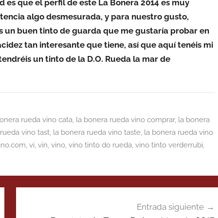
ad es que el perfil de este La Bonera 2014 es muy
tencia algo desmesurada, y para nuestro gusto,
es un buen tinto de guarda que me gustaría probar en
idez tan interesante que tiene, así que aquí tenéis mi
tendréis un tinto de la D.O. Rueda la mar de
bonera rueda vino cata
,
la bonera rueda vino comprar
,
la bonera
rueda vino tast
,
la bonera rueda vino taste
,
la bonera rueda vino
ino.com
,
vi
,
vin
,
vino
,
vino tinto do rueda
,
vino tinto verderrubi
,
Entrada siguiente