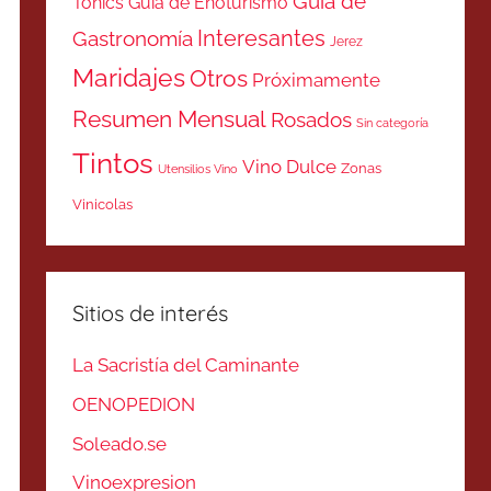
Guía de
Tonics
Guía de Enoturismo
Interesantes
Gastronomía
Jerez
Maridajes
Otros
Próximamente
Resumen Mensual
Rosados
Sin categoría
Tintos
Vino Dulce
Zonas
Utensilios Vino
Vinicolas
Sitios de interés
La Sacristía del Caminante
OENOPEDION
Soleado.se
Vinoexpresion