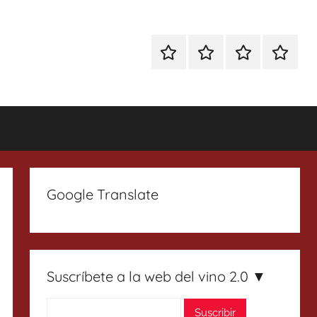
Especial
Enoturismo
Ranking
Contact
Gin
y
Vinos
Tonics
Gastronomía
Google Translate
Suscríbete a la web del vino 2.0 ▼