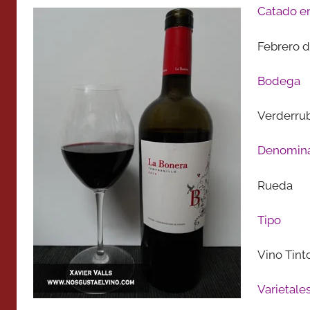
Catado e
Febrero d
Bodega
Verderru
Denomina
Rueda
Tipo
Vino Tint
Varietale