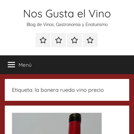
Saltar
Nos Gusta el Vino
al
contenido
Blog de Vinos, Gastronomía y Enoturismo
Especial
Enoturismo
Ranking
Contacto
Gin
y
Vinos
Tonics
Gastronomía
Menú
Etiqueta:
la bonera rueda vino precio