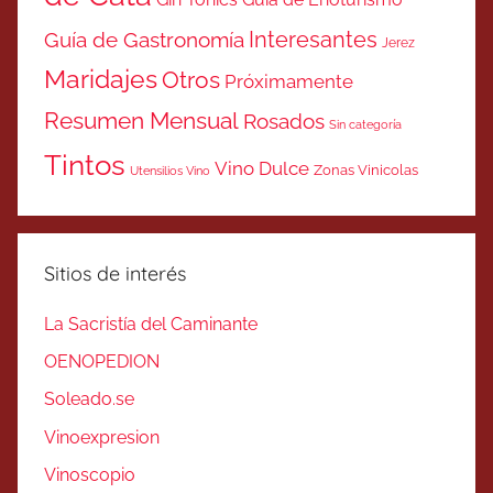
Interesantes
Guía de Gastronomía
Jerez
Maridajes
Otros
Próximamente
Resumen Mensual
Rosados
Sin categoría
Tintos
Vino Dulce
Zonas Vinicolas
Utensilios Vino
Sitios de interés
La Sacristía del Caminante
OENOPEDION
Soleado.se
Vinoexpresion
Vinoscopio