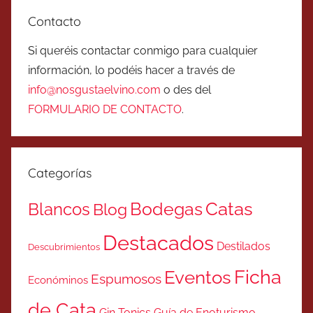
Contacto
Si queréis contactar conmigo para cualquier
información, lo podéis hacer a través de
info@nosgustaelvino.com
o des del
FORMULARIO DE CONTACTO
.
Categorías
Catas
Bodegas
Blancos
Blog
Destacados
Destilados
Descubrimientos
Ficha
Eventos
Espumosos
Económinos
de Cata
Gin Tonics
Guía de Enoturismo