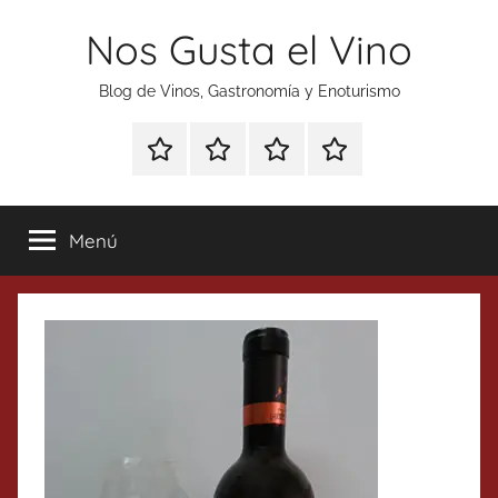
Saltar
Nos Gusta el Vino
al
contenido
Blog de Vinos, Gastronomía y Enoturismo
Especial
Enoturismo
Ranking
Contacto
Gin
y
Vinos
Tonics
Gastronomía
Menú