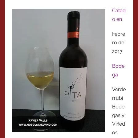
Catad
o en
Febre
ro de
2017
Bode
ga
Verde
rrubí
Bode
gas y
Viñed
os