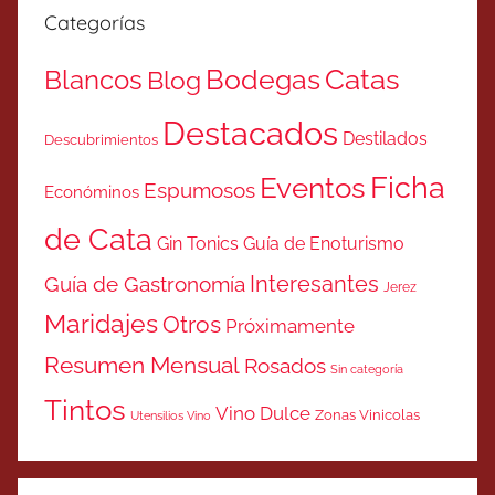
Categorías
Catas
Bodegas
Blancos
Blog
Destacados
Destilados
Descubrimientos
Ficha
Eventos
Espumosos
Económinos
de Cata
Gin Tonics
Guía de Enoturismo
Interesantes
Guía de Gastronomía
Jerez
Maridajes
Otros
Próximamente
Resumen Mensual
Rosados
Sin categoría
Tintos
Vino Dulce
Zonas Vinicolas
Utensilios Vino