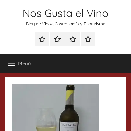
Saltar
Nos Gusta el Vino
al
contenido
Blog de Vinos, Gastronomía y Enoturismo
Especial
Enoturismo
Ranking
Contacto
Gin
y
Vinos
Tonics
Gastronomía
Menú