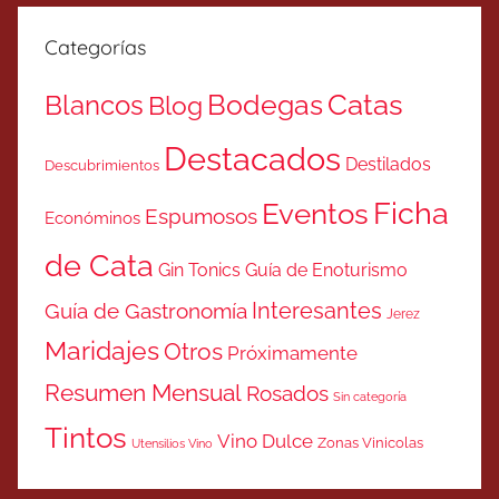
Categorías
Catas
Bodegas
Blancos
Blog
Destacados
Destilados
Descubrimientos
Ficha
Eventos
Espumosos
Económinos
de Cata
Gin Tonics
Guía de Enoturismo
Interesantes
Guía de Gastronomía
Jerez
Maridajes
Otros
Próximamente
Resumen Mensual
Rosados
Sin categoría
Tintos
Vino Dulce
Zonas Vinicolas
Utensilios Vino