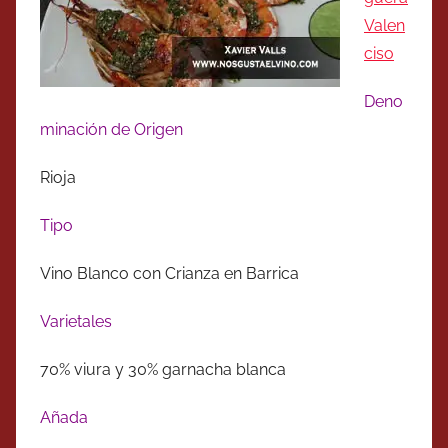
Valen
ciso
Deno
minación de Origen
Rioja
Tipo
Vino Blanco con Crianza en Barrica
Varietales
70% viura y 30% garnacha blanca
Añada