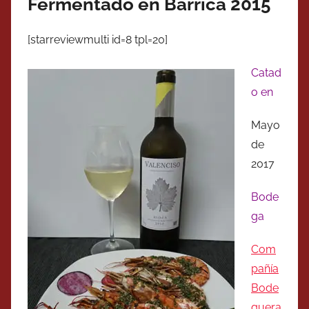
Fermentado en Barrica 2015
[starreviewmulti id=8 tpl=20]
Catad
o en
Mayo
de
2017
Bode
ga
Com
pañía
Bode
guera