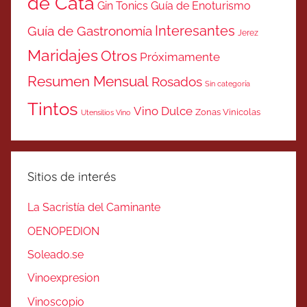
de Cata
Gin Tonics
Guía de Enoturismo
Interesantes
Guía de Gastronomía
Jerez
Maridajes
Otros
Próximamente
Resumen Mensual
Rosados
Sin categoría
Tintos
Vino Dulce
Zonas Vinicolas
Utensilios Vino
Sitios de interés
La Sacristía del Caminante
OENOPEDION
Soleado.se
Vinoexpresion
Vinoscopio