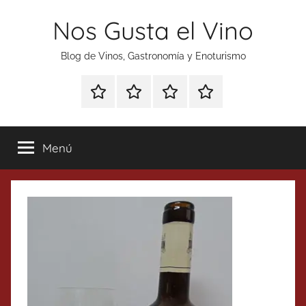
Saltar
Nos Gusta el Vino
al
contenido
Blog de Vinos, Gastronomía y Enoturismo
Especial
Enoturismo
Ranking
Contacto
Gin
y
Vinos
Tonics
Gastronomía
Menú