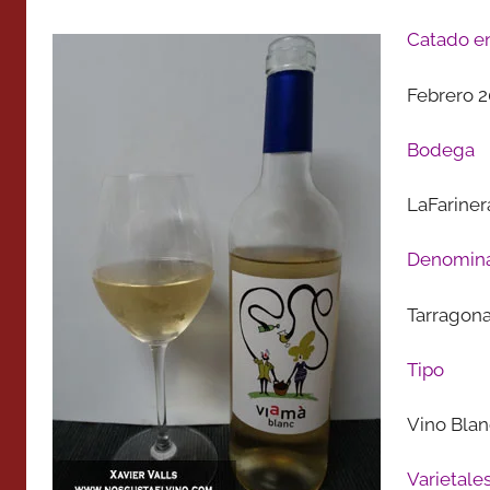
Catado e
Febrero 2
Bodega
LaFariner
Denomina
Tarragon
Tipo
Vino Bla
Varietale