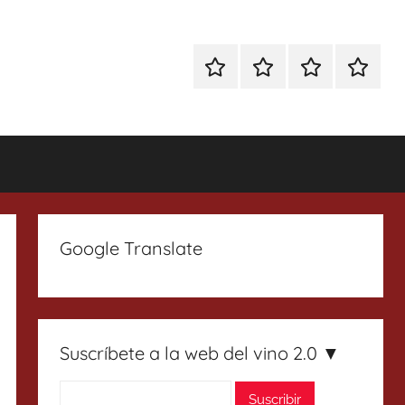
Especial
Enoturismo
Ranking
Contact
Gin
y
Vinos
Tonics
Gastronomía
Google Translate
Suscríbete a la web del vino 2.0 ▼