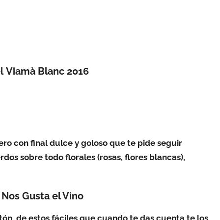
el Viamà Blanc 2016
ro con final dulce y goloso que te pide seguir
rdos sobre todo florales (rosas, flores blancas),
Nos Gusta el Vino
tón, de estos fáciles que cuando te das cuenta te los