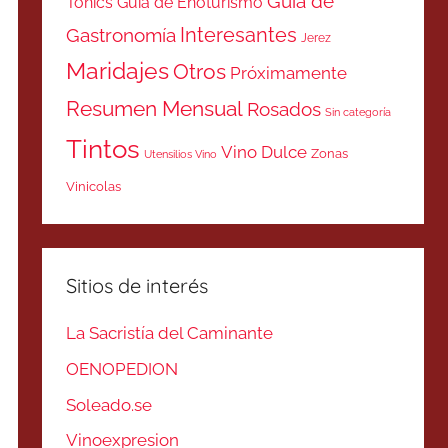
Guía de
Tonics
Guía de Enoturismo
Interesantes
Gastronomía
Jerez
Maridajes
Otros
Próximamente
Resumen Mensual
Rosados
Sin categoría
Tintos
Vino Dulce
Zonas
Utensilios Vino
Vinicolas
Sitios de interés
La Sacristía del Caminante
OENOPEDION
Soleado.se
Vinoexpresion