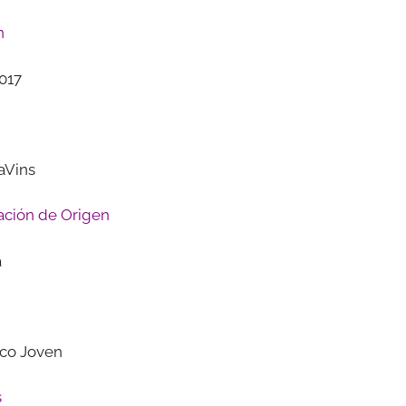
n
017
aVins
ción de Origen
a
nco Joven
s