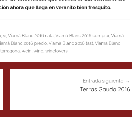
ión ahora que llega en veranito bien fresquito.
m
,
vi
,
Viamà Blanc 2016 cata
,
Viamà Blanc 2016 comprar
,
Viamà
iamà Blanc 2016 precio
,
Viamà Blanc 2016 tast
,
Viamà Blanc
 tarragona
,
wein
,
wine
,
winelovers
Entrada siguiente
Terras Gauda 2016