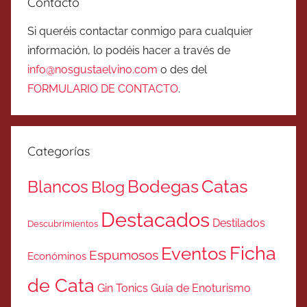
Contacto
Si queréis contactar conmigo para cualquier
información, lo podéis hacer a través de
info@nosgustaelvino.com
o des del
FORMULARIO DE CONTACTO
.
Categorías
Catas
Bodegas
Blancos
Blog
Destacados
Destilados
Descubrimientos
Ficha
Eventos
Espumosos
Económinos
de Cata
Gin Tonics
Guía de Enoturismo