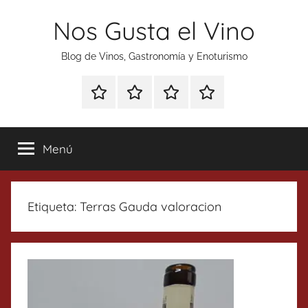
Saltar
Nos Gusta el Vino
al
contenido
Blog de Vinos, Gastronomía y Enoturismo
Especial
Enoturismo
Ranking
Contacto
Gin
y
Vinos
Tonics
Gastronomía
Menú
Etiqueta:
Terras Gauda valoracion