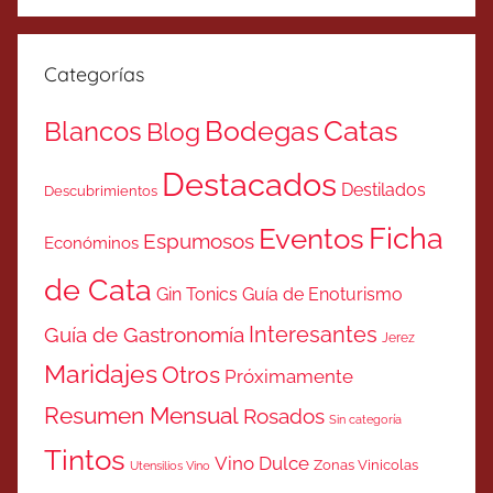
Categorías
Catas
Bodegas
Blancos
Blog
Destacados
Destilados
Descubrimientos
Ficha
Eventos
Espumosos
Económinos
de Cata
Gin Tonics
Guía de Enoturismo
Interesantes
Guía de Gastronomía
Jerez
Maridajes
Otros
Próximamente
Resumen Mensual
Rosados
Sin categoría
Tintos
Vino Dulce
Zonas Vinicolas
Utensilios Vino