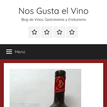
Saltar
Nos Gusta el Vino
al
contenido
Blog de Vinos, Gastronomía y Enoturismo
Especial
Enoturismo
Ranking
Contacto
Gin
y
Vinos
Tonics
Gastronomía
Menú