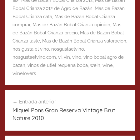
Mas de Bazán Bobal Crianza 2012
,
Mas de Bazán
Bobal Crianza 2012 de Agro de Bazán
,
Mas de Bazán
Bobal Crianza cata
,
Mas de Bazán Bobal Crianza
comprar
,
Mas de Bazán Bobal Crianza opinion
,
Mas
de Bazán Bobal Crianza precio
,
Mas de Bazán Bobal
Crianza taste
,
Mas de Bazán Bobal Crianza valoracion
,
nos gusta el vino
,
nosgustaelvino
,
nosgustaelvino.com
,
vi
,
vin
,
vino
,
vino bobal agro de
bazan
,
vinos de utiel requena boba
,
wein
,
wine
,
winelovers
Navegación
Entrada anterior
de
Miquel Pons Gran Reserva Vintage Brut
entradas
Nature 2010