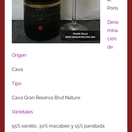
Pons
Deno
mina
ción
de
Origen
Cava
Tipo
Cava Gran Reserva Brut Nature
Varietales
55% xarel·lo, 30% macabeo y 15% parellada