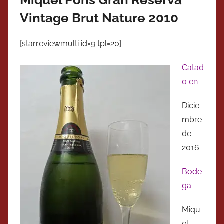
Miquel Pons Gran Reserva
Vintage Brut Nature 2010
[starreviewmulti id=9 tpl=20]
Catad
o en
Dicie
mbre
de
2016
Bode
ga
Miqu
el