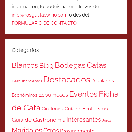
información, lo podéis hacer a través de
info@nosgustaelvino.com
o des del
FORMULARIO DE CONTACTO
.
Categorías
Catas
Bodegas
Blancos
Blog
Destacados
Destilados
Descubrimientos
Ficha
Eventos
Espumosos
Económinos
de Cata
Gin Tonics
Guía de Enoturismo
Interesantes
Guía de Gastronomía
Jerez
Maridajes
Otros
Próximamente