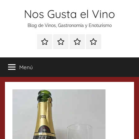
Saltar
Nos Gusta el Vino
al
contenido
Blog de Vinos, Gastronomía y Enoturismo
Especial
Enoturismo
Ranking
Contacto
Gin
y
Vinos
Tonics
Gastronomía
Menú