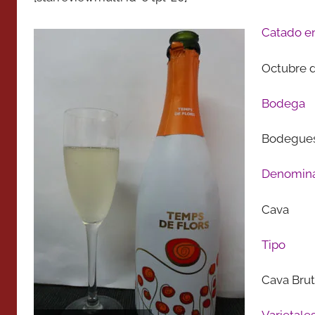
Catado e
Octubre 
Bodega
Bodegues
Denomina
Cava
Tipo
Cava Brut