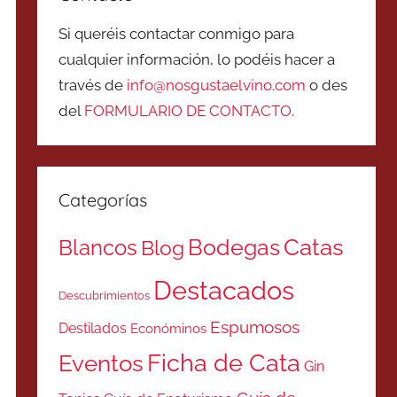
Si queréis contactar conmigo para
cualquier información, lo podéis hacer a
través de
info@nosgustaelvino.com
o des
del
FORMULARIO DE CONTACTO
.
Categorías
Catas
Bodegas
Blancos
Blog
Destacados
Descubrimientos
Espumosos
Destilados
Económinos
Ficha de Cata
Eventos
Gin