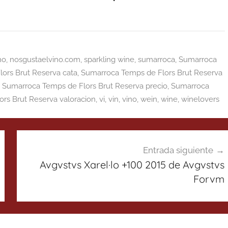
no
,
nosgustaelvino.com
,
sparkling wine
,
sumarroca
,
Sumarroca
ors Brut Reserva cata
,
Sumarroca Temps de Flors Brut Reserva
,
Sumarroca Temps de Flors Brut Reserva precio
,
Sumarroca
rs Brut Reserva valoracion
,
vi
,
vin
,
vino
,
wein
,
wine
,
winelovers
Entrada siguiente
Avgvstvs Xarel·lo +100 2015 de Avgvstvs
Forvm