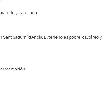
s
xarel·lo y parellada
 Sant Sadurní d’Anoia. El terreno es pobre, calcáreo y
fermentación.