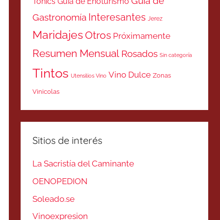
Guía de
Tonics
Guía de Enoturismo
Interesantes
Gastronomía
Jerez
Maridajes
Otros
Próximamente
Resumen Mensual
Rosados
Sin categoría
Tintos
Vino Dulce
Zonas
Utensilios Vino
Vinicolas
Sitios de interés
La Sacristía del Caminante
OENOPEDION
Soleado.se
Vinoexpresion