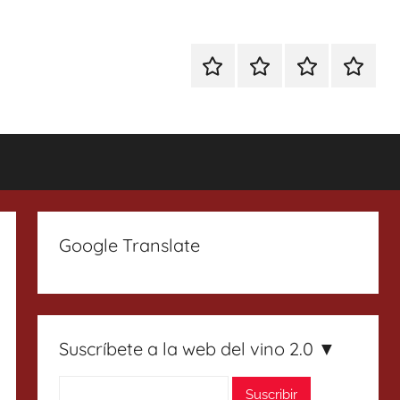
Especial
Enoturismo
Ranking
Contact
Gin
y
Vinos
Tonics
Gastronomía
Google Translate
Suscríbete a la web del vino 2.0 ▼