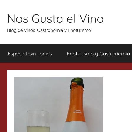
Saltar
al
Nos Gusta el Vino
contenido
Blog de Vinos, Gastronomía y Enoturismo
Especial Gin Tonics
Enoturismo y Gastronomía