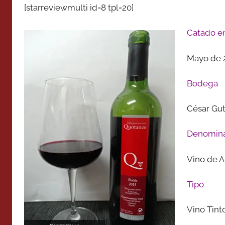
[starreviewmulti id=8 tpl=20]
Catado e
Mayo de 
Bodega
César Gut
Denomina
Vino de A
Tipo
Vino Tint