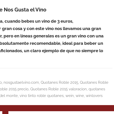
 Nos Gusta el Vino
a, cuando bebes un vino de 3 euros,
gran cosa y con este vino nos llevamos una gran
r, pero en líneas generales es un gran vino con una
o absolutamente recomendable, ideal para beber un
aficionados, un claro ejemplo de que no siempre lo
o
,
nosgustaelvino.com
,
Quotanes Roble 2015
,
Quotanes Roble
oble 2015 precio
,
Quotanes Roble 2015 valoracion
,
quotanes
 del monte
,
vino tinto roble quotanes
,
wein
,
wine
,
winlovers