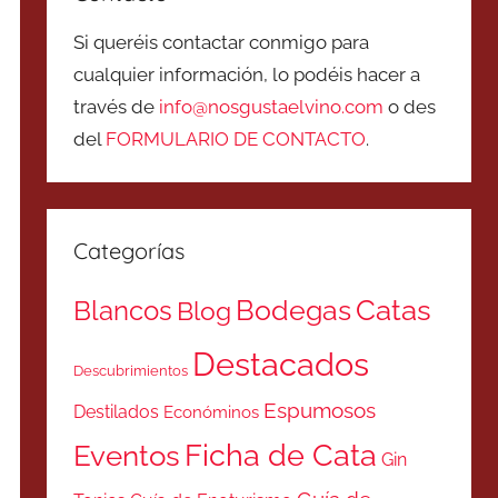
Si queréis contactar conmigo para
cualquier información, lo podéis hacer a
través de
info@nosgustaelvino.com
o des
del
FORMULARIO DE CONTACTO
.
Categorías
Catas
Bodegas
Blancos
Blog
Destacados
Descubrimientos
Espumosos
Destilados
Económinos
Ficha de Cata
Eventos
Gin