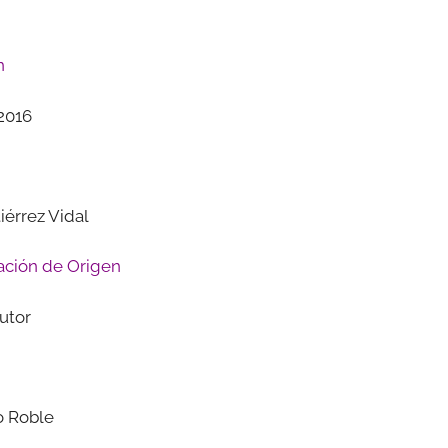
n
2016
iérrez Vidal
ción de Origen
utor
o Roble