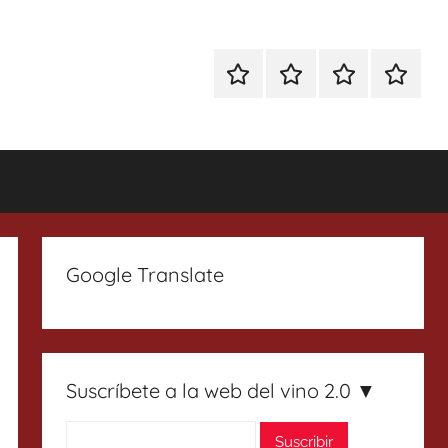
Especial
Enoturismo
Ranking
Contact
Gin
y
Vinos
Tonics
Gastronomía
Google Translate
Suscríbete a la web del vino 2.0 ▼