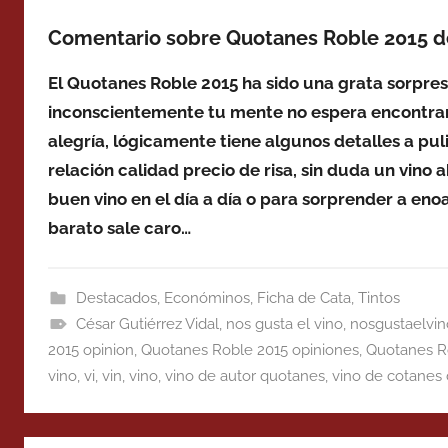
Comentario sobre Quotanes Roble 2015 de
El Quotanes Roble 2015 ha sido una grata sorpres
inconscientemente tu mente no espera encontrar 
alegría, lógicamente tiene algunos detalles a puli
relación calidad precio de risa, sin duda un vin
buen vino en el día a día o para sorprender a eno
barato sale caro…
Destacados
,
Económinos
,
Ficha de Cata
,
Tintos
César Gutiérrez Vidal
,
nos gusta el vino
,
nosgustaelvin
2015 opinion
,
Quotanes Roble 2015 opiniones
,
Quotanes R
vino
,
vi
,
vin
,
vino
,
vino de autor quotanes
,
vino de cotanes