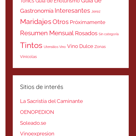
Guía de
Tonics
Guía de Enoturismo
Interesantes
Gastronomía
Jerez
Maridajes
Otros
Próximamente
Resumen Mensual
Rosados
Sin categoría
Tintos
Vino Dulce
Zonas
Utensilios Vino
Vinicolas
Sitios de interés
La Sacristía del Caminante
OENOPEDION
Soleado.se
Vinoexpresion