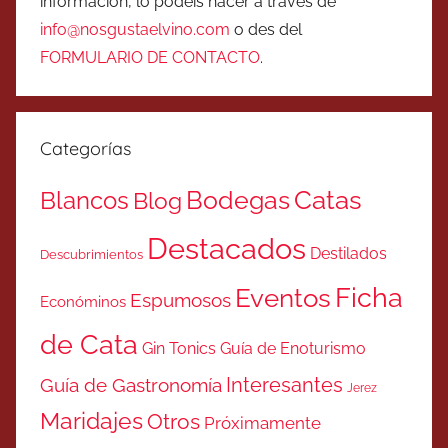
información, lo podéis hacer a través de
info@nosgustaelvino.com
o des del
FORMULARIO DE CONTACTO
.
Categorías
Catas
Bodegas
Blancos
Blog
Destacados
Destilados
Descubrimientos
Ficha
Eventos
Espumosos
Económinos
de Cata
Gin Tonics
Guía de Enoturismo
Interesantes
Guía de Gastronomía
Jerez
Maridajes
Otros
Próximamente