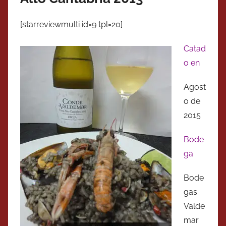
[starreviewmulti id=9 tpl=20]
Catad
o en
Agost
o de
2015
Bode
ga
Bode
gas
Valde
mar