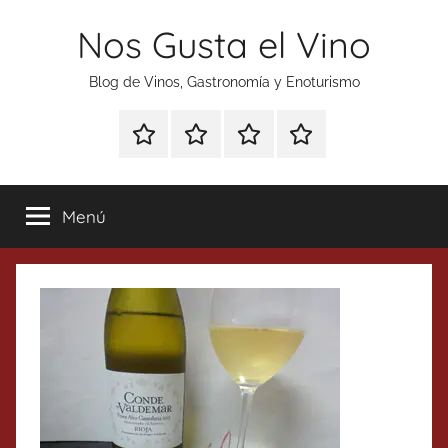
Saltar
Nos Gusta el Vino
al
contenido
Blog de Vinos, Gastronomía y Enoturismo
Especial
Enoturismo
Ranking
Contacto
Gin
y
Vinos
Tonics
Gastronomía
Menú