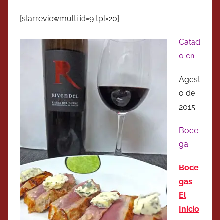
[starreviewmulti id=9 tpl=20]
Catad
o en
Agost
o de
2015
Bode
ga
Bode
gas
El
Inicio