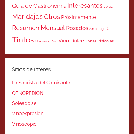
Interesantes
Guía de Gastronomía
Jerez
Maridajes
Otros
Próximamente
Resumen Mensual
Rosados
Sin categoría
Tintos
Vino Dulce
Zonas Vinicolas
Utensilios Vino
Sitios de interés
La Sacristía del Caminante
OENOPEDION
Soleado.se
Vinoexpresion
Vinoscopio