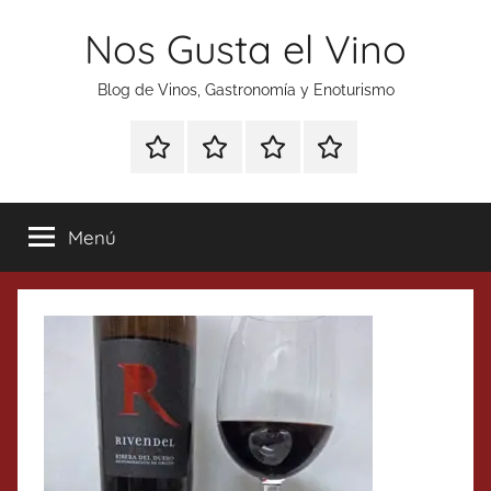
Saltar
Nos Gusta el Vino
al
contenido
Blog de Vinos, Gastronomía y Enoturismo
Especial
Enoturismo
Ranking
Contacto
Gin
y
Vinos
Tonics
Gastronomía
Menú