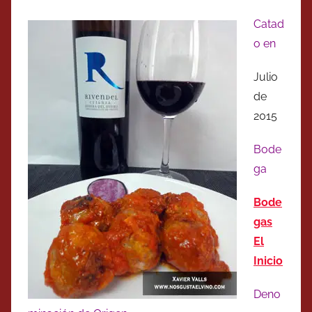
Catad
o en
Julio
de
2015
Bode
ga
Bode
gas
El
Inicio
Deno