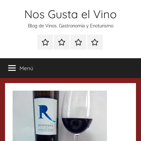
Saltar
Nos Gusta el Vino
al
contenido
Blog de Vinos, Gastronomía y Enoturismo
Especial
Enoturismo
Ranking
Contacto
Gin
y
Vinos
Tonics
Gastronomía
Menú