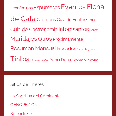
Ficha
Eventos
Espumosos
Económinos
de Cata
Gin Tonics
Guía de Enoturismo
Interesantes
Guía de Gastronomía
Jerez
Maridajes
Otros
Próximamente
Resumen Mensual
Rosados
Sin categoría
Tintos
Vino Dulce
Zonas Vinicolas
Utensilios Vino
Sitios de interés
La Sacristía del Caminante
OENOPEDION
Soleado.se