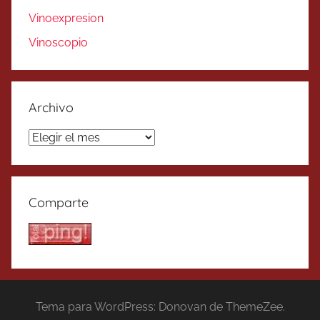
Vinoexpresion
Vinoscopio
Archivo
Archivo
Comparte
Tema para WordPress: Donovan de ThemeZee.