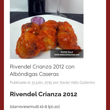
Rivendel Crianza 2012 con
Albóndigas Caseras
Publicada el
31 julio, 2015
por
Xavier Valls Gutierrez
Rivendel Crianza 2012
[starreviewmulti id=8 tpl=20]