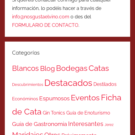
información, lo podéis hacer a través de
info@nosgustaelvino.com
o des del
FORMULARIO DE CONTACTO
.
Categorías
Catas
Bodegas
Blancos
Blog
Destacados
Destilados
Descubrimientos
Ficha
Eventos
Espumosos
Económinos
de Cata
Gin Tonics
Guía de Enoturismo
Interesantes
Guía de Gastronomía
Jerez
Maridajes