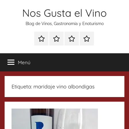
Saltar
Nos Gusta el Vino
al
contenido
Blog de Vinos, Gastronomía y Enoturismo
Especial
Enoturismo
Ranking
Contacto
Gin
y
Vinos
Tonics
Gastronomía
Menú
Etiqueta:
maridaje vino albondigas