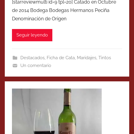
[starreviewmulti id=9 tpl=20] Catado en Octubre
de 2014 Bodega Bodegas Hermanos Peciña
Denominación de Origen
Seguir leyendo
Destacados
,
Ficha de Cata
,
Maridajes
,
Tintos
Un comentario