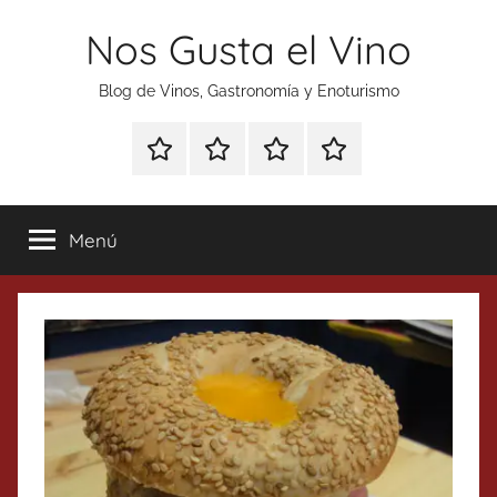
Saltar
Nos Gusta el Vino
al
contenido
Blog de Vinos, Gastronomía y Enoturismo
Especial
Enoturismo
Ranking
Contacto
Gin
y
Vinos
Tonics
Gastronomía
Menú