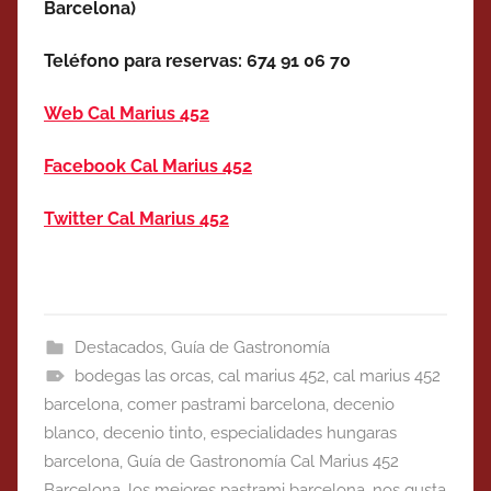
Barcelona)
Teléfono para reservas: 674 91 06 70
Web Cal Marius 452
Facebook Cal Marius 452
Twitter Cal Marius 452
Destacados
,
Guía de Gastronomía
bodegas las orcas
,
cal marius 452
,
cal marius 452
barcelona
,
comer pastrami barcelona
,
decenio
blanco
,
decenio tinto
,
especialidades hungaras
barcelona
,
Guía de Gastronomía Cal Marius 452
Barcelona
,
los mejores pastrami barcelona
,
nos gusta