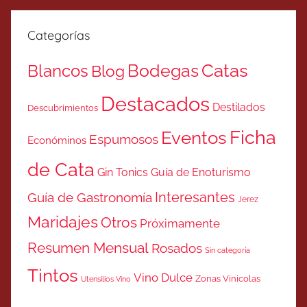
Categorías
Catas
Bodegas
Blancos
Blog
Destacados
Destilados
Descubrimientos
Ficha
Eventos
Espumosos
Económinos
de Cata
Gin Tonics
Guía de Enoturismo
Interesantes
Guía de Gastronomía
Jerez
Maridajes
Otros
Próximamente
Resumen Mensual
Rosados
Sin categoría
Tintos
Vino Dulce
Zonas Vinicolas
Utensilios Vino