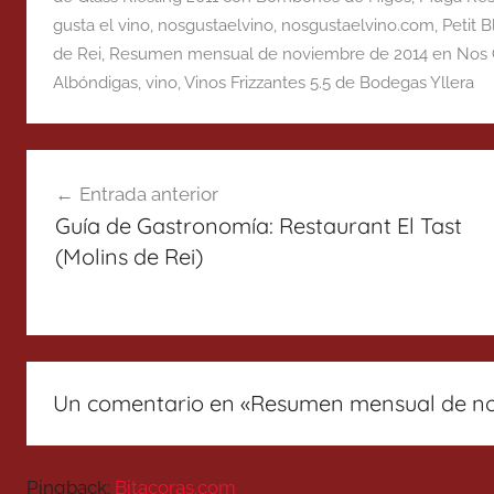
gusta el vino
,
nosgustaelvino
,
nosgustaelvino.com
,
Petit 
de Rei
,
Resumen mensual de noviembre de 2014 en Nos G
Albóndigas
,
vino
,
Vinos Frizzantes 5.5 de Bodegas Yllera
Navegación
Entrada anterior
de
Guía de Gastronomía: Restaurant El Tast
entradas
(Molins de Rei)
Un comentario en «
Resumen mensual de nov
Pingback:
Bitacoras.com