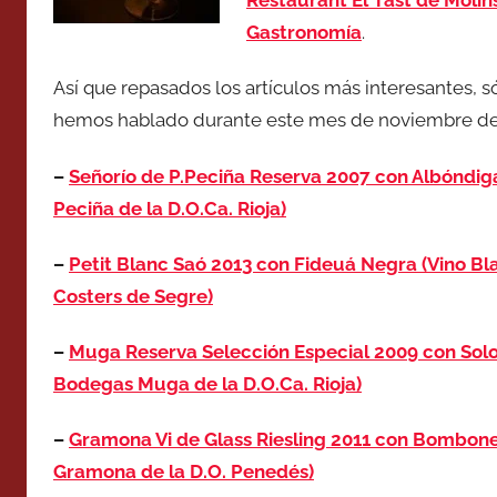
Restaurant El Tast de Molin
Gastronomía
.
Así que repasados los artículos más interesantes, s
hemos hablado durante este mes de noviembre de
–
Señorío de P.Peciña Reserva 2007 con Albóndig
Peciña de la D.O.Ca. Rioja)
–
Petit Blanc Saó 2013 con Fideuá Negra (Vino Bl
Costers de Segre)
–
Muga Reserva Selección Especial 2009 con Solom
Bodegas Muga de la D.O.Ca. Rioja)
–
Gramona Vi de Glass Riesling 2011 con Bombone
Gramona de la D.O. Penedés)