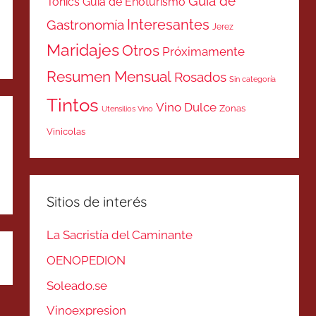
Guía de
Tonics
Guía de Enoturismo
Interesantes
Gastronomía
Jerez
Maridajes
Otros
Próximamente
Resumen Mensual
Rosados
Sin categoría
Tintos
Vino Dulce
Zonas
Utensilios Vino
Vinicolas
Sitios de interés
La Sacristía del Caminante
OENOPEDION
Soleado.se
Vinoexpresion