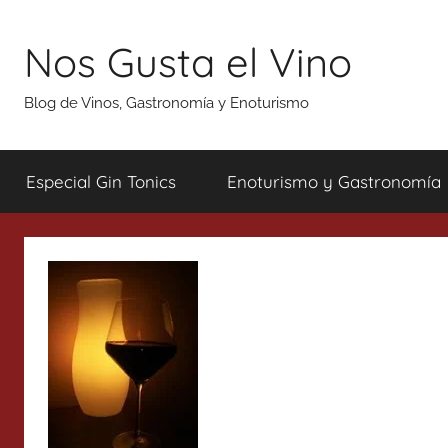
Saltar
al
Nos Gusta el Vino
contenido
Blog de Vinos, Gastronomía y Enoturismo
Especial Gin Tonics
Enoturismo y Gastronomía