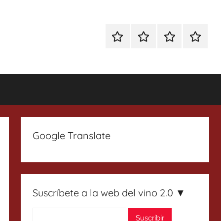
Especial
Enoturismo
Ranking
Contact
Gin
y
Vinos
Tonics
Gastronomía
Google Translate
Suscríbete a la web del vino 2.0 ▼