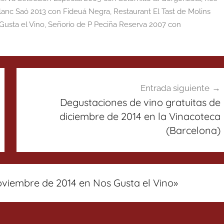
Blanc Saó 2013 con Fideuá Negra
,
Restaurant El Tast de Molins
usta el Vino
,
Señorío de P Peciña Reserva 2007 con
Entrada siguiente
Degustaciones de vino gratuitas de
diciembre de 2014 en la Vinacoteca
(Barcelona)
iembre de 2014 en Nos Gusta el Vino
»