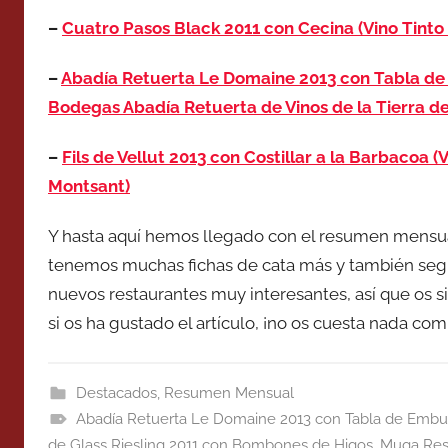
–
Cuatro Pasos Black 2011 con Cecina (Vino Tinto 
–
Abadía Retuerta Le Domaine 2013 con Tabla de 
Bodegas Abadía Retuerta de Vinos de la Tierra de
–
Fils de Vellut 2013 con Costillar a la Barbacoa (
Montsant)
Y hasta aquí hemos llegado con el resumen mensu
tenemos muchas fichas de cata más y también se
nuevos restaurantes muy interesantes, así que os s
si os ha gustado el artículo, ¡no os cuesta nada comp
Destacados
,
Resumen Mensual
Abadía Retuerta Le Domaine 2013 con Tabla de Embut
de Glass Riesling 2011 con Bombones de Higos
,
Muga Rese