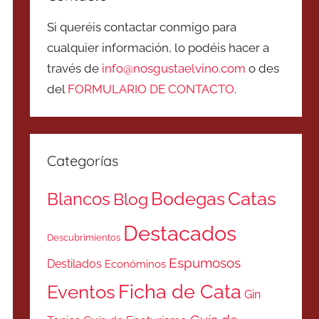
Si queréis contactar conmigo para
cualquier información, lo podéis hacer a
través de
info@nosgustaelvino.com
o des
del
FORMULARIO DE CONTACTO
.
Categorías
Catas
Bodegas
Blancos
Blog
Destacados
Descubrimientos
Espumosos
Destilados
Económinos
Ficha de Cata
Eventos
Gin