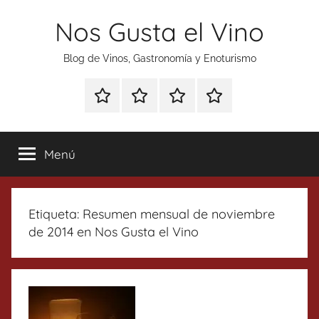
Saltar
Nos Gusta el Vino
al
contenido
Blog de Vinos, Gastronomía y Enoturismo
Especial
Enoturismo
Ranking
Contacto
Gin
y
Vinos
Tonics
Gastronomía
Menú
Etiqueta:
Resumen mensual de noviembre
de 2014 en Nos Gusta el Vino