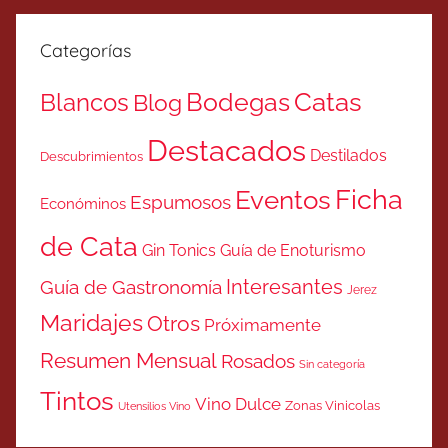
Categorías
Catas
Bodegas
Blancos
Blog
Destacados
Destilados
Descubrimientos
Ficha
Eventos
Espumosos
Económinos
de Cata
Gin Tonics
Guía de Enoturismo
Interesantes
Guía de Gastronomía
Jerez
Maridajes
Otros
Próximamente
Resumen Mensual
Rosados
Sin categoría
Tintos
Vino Dulce
Zonas Vinicolas
Utensilios Vino