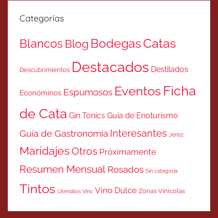
Categorías
Catas
Bodegas
Blancos
Blog
Destacados
Destilados
Descubrimientos
Ficha
Eventos
Espumosos
Económinos
de Cata
Gin Tonics
Guía de Enoturismo
Interesantes
Guía de Gastronomía
Jerez
Maridajes
Otros
Próximamente
Resumen Mensual
Rosados
Sin categoría
Tintos
Vino Dulce
Zonas Vinicolas
Utensilios Vino