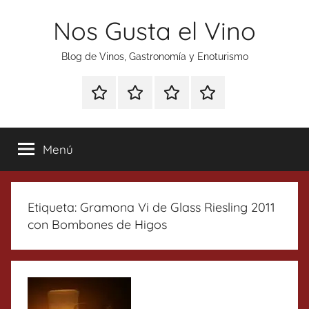
Saltar
Nos Gusta el Vino
al
contenido
Blog de Vinos, Gastronomía y Enoturismo
Especial
Enoturismo
Ranking
Contacto
Gin
y
Vinos
Tonics
Gastronomía
Menú
Etiqueta:
Gramona Vi de Glass Riesling 2011
con Bombones de Higos